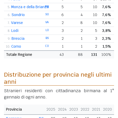
Monza e della Brianza
MB
5
5
10
7,6%
5.
Sondrio
SO
6
4
10
7,6%
6.
Varese
VA
2
8
10
7,6%
7.
Lodi
LO
3
2
5
3,8%
8.
Brescia
BS
2
1
3
2,3%
9.
Como
CO
1
1
2
1,5%
10.
Totale Regione
43
88
131
100%
Distribuzione per provincia negli ultimi
anni
Stranieri residenti con cittadinanza birmana al 1°
gennaio di ogni anno.
Provincia
2025
2024
2023
2022
2021
2020