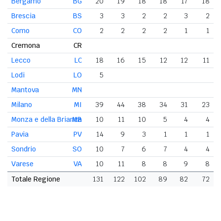
Bergamo
BG
20
19
18
18
17
18
Brescia
BS
3
3
2
2
3
2
Como
CO
2
2
2
2
1
1
Cremona
CR
Lecco
LC
18
16
15
12
12
11
Lodi
LO
5
Mantova
MN
Milano
MI
39
44
38
34
31
23
Monza e della Brianza
MB
10
11
10
5
4
4
Pavia
PV
14
9
3
1
1
1
Sondrio
SO
10
7
6
7
4
4
Varese
VA
10
11
8
8
9
8
Totale Regione
131
122
102
89
82
72