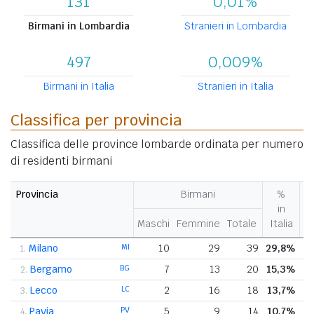
131
0,01%
Birmani in Lombardia
Stranieri in Lombardia
497
0,009%
Birmani in Italia
Stranieri in Italia
Classifica per provincia
Classifica delle province lombarde ordinata per numero
di residenti birmani
Provincia
Birmani
%
in
Maschi
Femmine
Totale
Italia
re
Milano
MI
10
29
39
29,8%
1.
Bergamo
BG
7
13
20
15,3%
2.
Lecco
LC
2
16
18
13,7%
3.
Pavia
PV
5
9
14
10,7%
4.