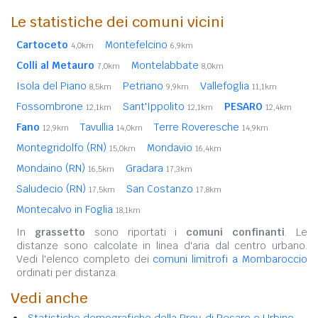
Le statistiche dei comuni vicini
Cartoceto
Montefelcino
4,0km
6,9km
Colli al Metauro
Montelabbate
7,0km
8,0km
Isola del Piano
Petriano
Vallefoglia
8,5km
9,9km
11,1km
Fossombrone
Sant'Ippolito
PESARO
12,1km
12,1km
12,4km
Fano
Tavullia
Terre Roveresche
12,9km
14,0km
14,9km
Montegridolfo (RN)
Mondavio
15,0km
16,4km
Mondaino (RN)
Gradara
16,5km
17,3km
Saludecio (RN)
San Costanzo
17,5km
17,8km
Montecalvo in Foglia
18,1km
In
grassetto
sono riportati i
comuni confinanti
. Le
distanze sono calcolate in linea d'aria dal centro urbano.
Vedi l'elenco completo dei
comuni limitrofi a Mombaroccio
ordinati per distanza.
Vedi anche
Statistiche demografiche della Prov. di Pesaro e Urbino