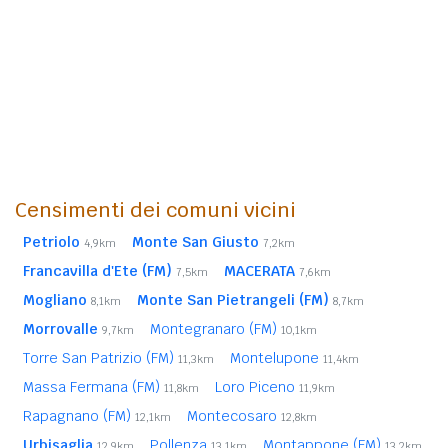
Censimenti dei comuni vicini
Petriolo
Monte San Giusto
4,9km
7,2km
Francavilla d'Ete (FM)
MACERATA
7,5km
7,6km
Mogliano
Monte San Pietrangeli (FM)
8,1km
8,7km
Morrovalle
Montegranaro (FM)
9,7km
10,1km
Torre San Patrizio (FM)
Montelupone
11,3km
11,4km
Massa Fermana (FM)
Loro Piceno
11,8km
11,9km
Rapagnano (FM)
Montecosaro
12,1km
12,8km
Urbisaglia
Pollenza
Montappone (FM)
12,9km
13,1km
13,2km