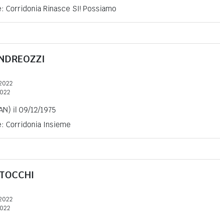
e: Corridonia Rinasce SI! Possiamo
NDREOZZI
2022
2022
N) il 09/12/1975
e: Corridonia Insieme
TOCCHI
2022
2022