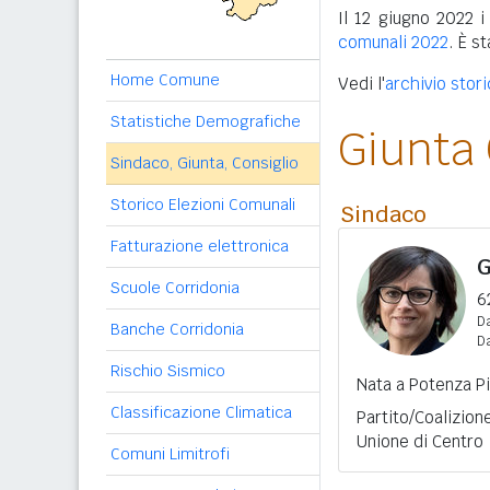
Il 12 giugno 2022 i
comunali 2022
. È s
Home Comune
Vedi l'
archivio stori
Statistiche Demografiche
Giunta
Sindaco, Giunta, Consiglio
Storico Elezioni Comunali
Sindaco
Fatturazione elettronica
G
Scuole Corridonia
6
Da
Banche Corridonia
D
Rischio Sismico
Nata a Potenza Pi
Classificazione Climatica
Partito/Coalizion
Unione di Centro
Comuni Limitrofi