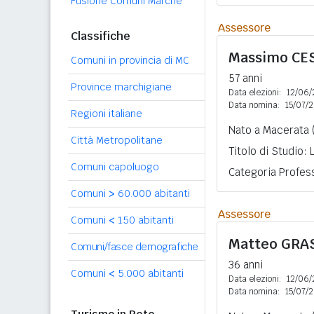
Fusione Comuni Marche
Assessore
Classifiche
Massimo
CE
Comuni in provincia di MC
57 anni
Province marchigiane
Data elezioni:
12/06/
Data nomina:
15/07/
Regioni italiane
Nato a Macerata 
Città Metropolitane
Titolo di Studio:
Comuni capoluogo
Categoria Profess
Comuni
>
60.000 abitanti
Assessore
Comuni
<
150 abitanti
Matteo
GRA
Comuni/fasce demografiche
36 anni
Comuni
<
5.000 abitanti
Data elezioni:
12/06/
Data nomina:
15/07/