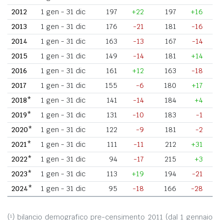
2012
1 gen - 31 dic
197
+22
197
+16
2013
1 gen - 31 dic
176
-21
181
-16
2014
1 gen - 31 dic
163
-13
167
-14
2015
1 gen - 31 dic
149
-14
181
+14
2016
1 gen - 31 dic
161
+12
163
-18
2017
1 gen - 31 dic
155
-6
180
+17
2018*
1 gen - 31 dic
141
-14
184
+4
2019*
1 gen - 31 dic
131
-10
183
-1
2020*
1 gen - 31 dic
122
-9
181
-2
2021*
1 gen - 31 dic
111
-11
212
+31
2022*
1 gen - 31 dic
94
-17
215
+3
2023*
1 gen - 31 dic
113
+19
194
-21
2024*
1 gen - 31 dic
95
-18
166
-28
(¹) bilancio demografico pre-censimento 2011 (dal 1 gennaio