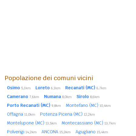
Popolazione dei comuni vicini
Osimo
Loreto
Recanati (MC)
5,1km
6,1km
6,7km
Camerano
Numana
Sirolo
7,6km
8,0km
8,6km
Porto Recanati (MC)
Montefano (MC)
9,8km
10,4km
Offagna
Potenza Picena (MC)
11,0km
12,2km
Montelupone (MC)
Montecassiano (MC)
13,5km
13,7km
Polverigi
ANCONA
Agugliano
14,2km
15,3km
15,4km