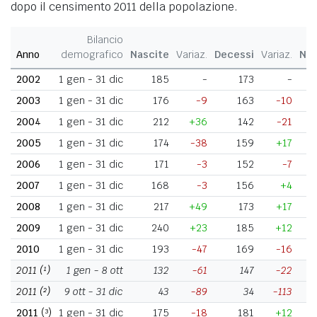
dopo il censimento 2011 della popolazione.
Bilancio
Anno
demografico
Nascite
Variaz.
Decessi
Variaz.
Nat
2002
1 gen - 31 dic
185
-
173
-
2003
1 gen - 31 dic
176
-9
163
-10
2004
1 gen - 31 dic
212
+36
142
-21
2005
1 gen - 31 dic
174
-38
159
+17
2006
1 gen - 31 dic
171
-3
152
-7
2007
1 gen - 31 dic
168
-3
156
+4
2008
1 gen - 31 dic
217
+49
173
+17
2009
1 gen - 31 dic
240
+23
185
+12
2010
1 gen - 31 dic
193
-47
169
-16
2011
(¹)
1 gen - 8 ott
132
-61
147
-22
2011
(²)
9 ott - 31 dic
43
-89
34
-113
2011
(³)
1 gen - 31 dic
175
-18
181
+12