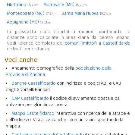
Filottrano
Morrovalle (MC)
15,7km
16,7km
Montecosaro (MC)
Santa Maria Nuova
17,7km
19,2km
Appignano (MC)
19,5km
In
grassetto
sono riportati i
comuni confinanti
. Le
distanze sono calcolate in linea d'aria dal centro urbano.
Vedi l'elenco completo dei
comuni limitrofi a Castelfidardo
ordinati per distanza.
Vedi anche
Andamento demografico della
popolazione della
Provincia di Ancona
.
Banche Castelfidardo
con indirizzo e codici ABI e CAB
degli Sportelli Bancari.
CAP Castelfidardo
il codice di avviamento postale da
utilizzare per gli indirizzi postali.
Mappa Castelfidardo
interattiva con ricerca delle strade e
dell'indirizzo. Visualizza anche i comuni vicini spostando la
mappa.
Centralino comune di Castelfidardo
il numero di telefono