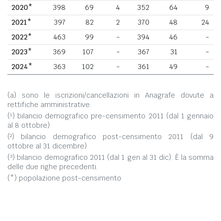
2020*
398
69
4
352
64
9
2021*
397
82
2
370
48
24
2022*
463
99
-
394
46
-
2023*
369
107
-
367
31
-
2024*
363
102
-
361
49
-
(a) sono le iscrizioni/cancellazioni in Anagrafe dovute a
rettifiche amministrative.
(¹) bilancio demografico pre-censimento 2011 (dal 1 gennaio
al 8 ottobre)
(²) bilancio demografico post-censimento 2011 (dal 9
ottobre al 31 dicembre)
(³) bilancio demografico 2011 (dal 1 gen al 31 dic). È la somma
delle due righe precedenti.
(*) popolazione post-censimento