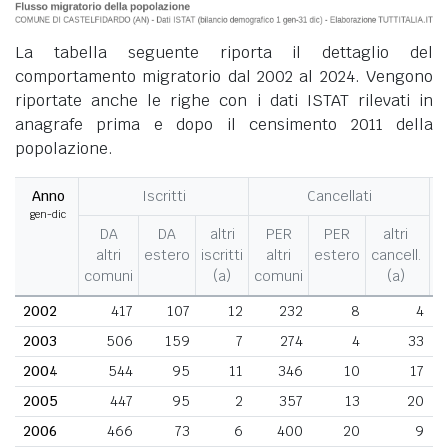
La tabella seguente riporta il dettaglio del
comportamento migratorio dal 2002 al 2024. Vengono
riportate anche le righe con i dati ISTAT rilevati in
anagrafe prima e dopo il censimento 2011 della
popolazione.
Anno
Iscritti
Cancellati
gen-dic
M
DA
DA
altri
PER
PER
altri
altri
estero
iscritti
altri
estero
cancell.
comuni
(a)
comuni
(a)
2002
417
107
12
232
8
4
2003
506
159
7
274
4
33
2004
544
95
11
346
10
17
2005
447
95
2
357
13
20
2006
466
73
6
400
20
9