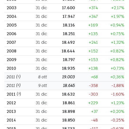
2003
31 dic
17.600
+374
+2,17%
2004
31 dic
17.947
+347
+1,97%
2005
31 dic
18.116
+169
+0,94%
2006
31 dic
18.251
+135
+0,75%
2007
31 dic
18.492
+241
+1,32%
2008
31 dic
18.644
+152
+0,82%
2009
31 dic
18.797
+153
+0,82%
2010
31 dic
18.935
+138
+0,73%
2011
(¹)
8 ott
19.003
+68
+0,36%
2011
(²)
9 ott
18.645
-358
-1,88%
2011
(³)
31 dic
18.632
-303
-1,60%
2012
31 dic
18.861
+229
+1,23%
2013
31 dic
18.898
+37
+0,20%
2014
31 dic
18.850
-48
-0,25%
2015
31 dic
18.733
-117
-0,62%