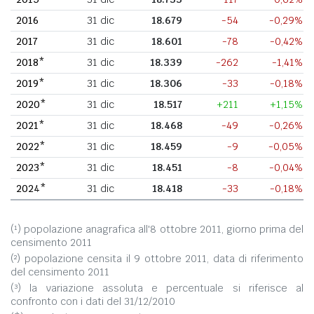
2016
31 dic
18.679
-54
-0,29%
2017
31 dic
18.601
-78
-0,42%
2018*
31 dic
18.339
-262
-1,41%
2019*
31 dic
18.306
-33
-0,18%
2020*
31 dic
18.517
+211
+1,15%
2021*
31 dic
18.468
-49
-0,26%
2022*
31 dic
18.459
-9
-0,05%
2023*
31 dic
18.451
-8
-0,04%
2024*
31 dic
18.418
-33
-0,18%
(¹) popolazione anagrafica all'8 ottobre 2011, giorno prima del
censimento 2011
(²) popolazione censita il 9 ottobre 2011, data di riferimento
del censimento 2011
(³) la variazione assoluta e percentuale si riferisce al
confronto con i dati del 31/12/2010