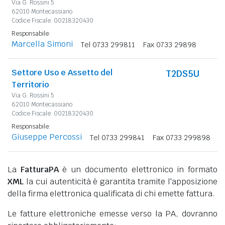
Via G. Rossini 5
62010 Montecassiano
Codice Fiscale: 00218320430
Responsabile:
Marcella Simoni
Tel 0733 299811
Fax 0733 29898
Settore Uso e Assetto del
T2DS5U
Territorio
Via G. Rossini 5
62010 Montecassiano
Codice Fiscale: 00218320430
Responsabile:
Giuseppe Percossi
Tel 0733 299841
Fax 0733 299898
La
FatturaPA
è un documento elettronico in formato
XML
la cui autenticità è garantita tramite l'apposizione
della firma elettronica qualificata di chi emette fattura.
Le fatture elettroniche emesse verso la PA, dovranno