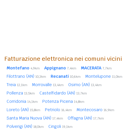
Fatturazione elettronica nei comuni vicini
Montefano
Appignano
MACERATA
4,9km
7,4km
7,7km
Filottrano (AN)
Recanati
Montelupone
10,3km
10,6km
11,0km
Treia
Morrovalle
Osimo (AN)
12,1km
13,4km
13,4km
Pollenza
Castelfidardo (AN)
13,5km
13,7km
Corridonia
Potenza Picena
14,1km
14,8km
Loreto (AN)
Petriolo
Montecosaro
15,8km
16,4km
16,9km
Santa Maria Nuova (AN)
Offagna (AN)
17,4km
17,7km
Polverigi (AN)
Cingoli
18,0km
19,1km