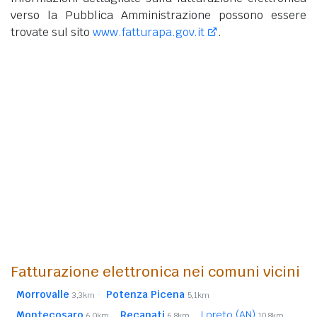
verso la Pubblica Amministrazione possono essere
trovate sul sito
www.fatturapa.gov.it
.
Fatturazione elettronica nei comuni vicini
Morrovalle
Potenza Picena
3,3km
5,1km
Montecosaro
Recanati
Loreto (AN)
6,0km
6,8km
10,8km