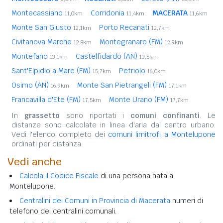
Montecassiano
Corridonia
MACERATA
11,0km
11,4km
11,6km
Monte San Giusto
Porto Recanati
12,1km
12,7km
Civitanova Marche
Montegranaro (FM)
12,8km
12,9km
Montefano
Castelfidardo (AN)
13,1km
13,5km
Sant'Elpidio a Mare (FM)
Petriolo
15,7km
16,0km
Osimo (AN)
Monte San Pietrangeli (FM)
16,9km
17,1km
Francavilla d'Ete (FM)
Monte Urano (FM)
17,5km
17,7km
In
grassetto
sono riportati i
comuni confinanti
. Le
distanze sono calcolate in linea d'aria dal centro urbano.
Vedi l'elenco completo dei
comuni limitrofi a Montelupone
ordinati per distanza.
Vedi anche
Calcola il Codice Fiscale
di una persona nata a
Montelupone.
Centralini dei Comuni in Provincia di Macerata
numeri di
telefono dei centralini comunali.