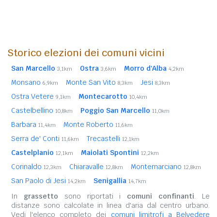
Storico elezioni dei comuni vicini
San Marcello
Ostra
Morro d'Alba
3,1km
3,6km
4,2km
Monsano
Monte San Vito
Jesi
6,9km
8,3km
8,3km
Ostra Vetere
Montecarotto
9,1km
10,4km
Castelbellino
Poggio San Marcello
10,8km
11,0km
Barbara
Monte Roberto
11,4km
11,6km
Serra de' Conti
Trecastelli
11,6km
12,1km
Castelplanio
Maiolati Spontini
12,1km
12,2km
Corinaldo
Chiaravalle
Montemarciano
12,3km
12,8km
12,8km
San Paolo di Jesi
Senigallia
14,2km
14,7km
In
grassetto
sono riportati i
comuni confinanti
. Le
distanze sono calcolate in linea d'aria dal centro urbano.
Vedi l'elenco completo dei
comuni limitrofi a Belvedere