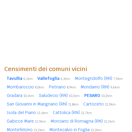
Censimenti dei comuni vicini
Tavullia
Vallefoglia
Montegridolfo (RN)
6,1km
6,3km
7,9km
Mombaroccio
Petriano
Mondaino (RN)
8,0km
8,9km
9,6km
Gradara
Saludecio (RN)
PESARO
10,1km
10,1km
10,2km
San Giovanni in Marignano (RN)
Cartoceto
11,8km
12,0km
Isola del Piano
Cattolica (RN)
12,4km
12,7km
Gabicce Mare
Morciano di Romagna (RN)
12,9km
13,2km
Montefelcino
Montecalvo in Foglia
13,2km
13,3km