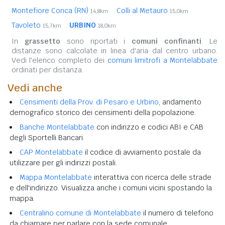
Montefiore Conca (RN)
Colli al Metauro
14,8km
15,0km
Tavoleto
URBINO
15,7km
18,0km
In
grassetto
sono riportati i
comuni confinanti
. Le
distanze sono calcolate in linea d'aria dal centro urbano.
Vedi l'elenco completo dei
comuni limitrofi a Montelabbate
ordinati per distanza.
Vedi anche
Censimenti della Prov. di Pesaro e Urbino
, andamento
demografico storico dei censimenti della popolazione.
Banche Montelabbate
con indirizzo e codici ABI e CAB
degli Sportelli Bancari.
CAP Montelabbate
il codice di avviamento postale da
utilizzare per gli indirizzi postali.
Mappa Montelabbate
interattiva con ricerca delle strade
e dell'indirizzo. Visualizza anche i comuni vicini spostando la
mappa.
Centralino comune di Montelabbate
il numero di telefono
da chiamare per parlare con la sede comunale.