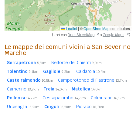
Leaflet
|
©
OpenStreetMap
contributors
(apri con
OpenStreetMap
o
Google Maps
)
Le mappe dei comuni vicini a San Severino
Marche
Serrapetrona
Belforte del Chienti
5,8km
9,0km
Tolentino
Gagliole
Caldarola
9,1km
9,2km
10,4km
Castelraimondo
Camporotondo di Fiastrone
10,5km
12,7km
Camerino
Treia
Matelica
13,3km
14,0km
14,0km
Pollenza
Cessapalombo
Colmurano
14,2km
14,7km
16,1km
Urbisaglia
Cingoli
Pioraco
16,2km
16,2km
16,7km
Ripe San Ginesio
San Ginesio
17,9km
17,9km
Cerreto d'Esi (AN)
Poggio San Vicino
18,2km
18,3km
Apiro
18,4km