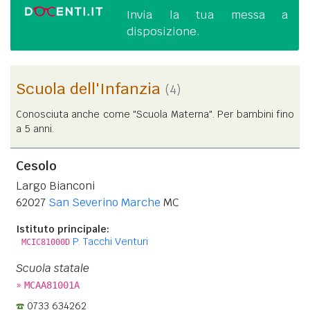
Invia la tua messa a
disposizione.
Scuola dell'Infanzia
(4)
Conosciuta anche come "Scuola Materna". Per bambini fino
a 5 anni.
Cesolo
Largo Bianconi
62027
San Severino Marche
MC
Istituto principale:
P. Tacchi Venturi
MCIC81000D
Scuola statale
»
MCAA81001A
0733 634262