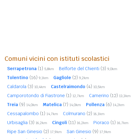
Comuni vicini con istituti scolastici
Serrapetrona
(1)
Belforte del Chienti
(3)
5,8km
9,0km
Tolentino
(16)
Gagliole
(2)
9,1km
9,2km
Caldarola
(3)
Castelraimondo
(4)
10,4km
10,5km
Camporotondo di Fiastrone
(1)
Camerino
(12)
12,7km
13,3km
Treia
(9)
Matelica
(7)
Pollenza
(6)
14,0km
14,0km
14,2km
Cessapalombo
(1)
Colmurano
(2)
14,7km
16,1km
Urbisaglia
(3)
Cingoli
(11)
Pioraco
(1)
16,2km
16,2km
16,7km
Ripe San Ginesio
(2)
San Ginesio
(9)
17,9km
17,9km