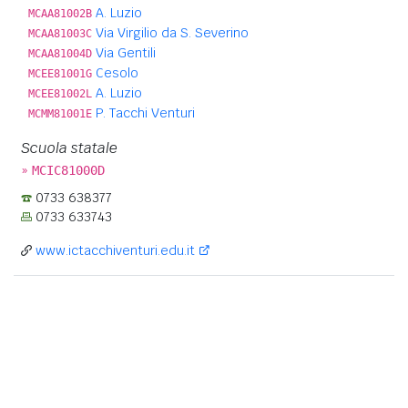
A. Luzio
MCAA81002B
Via Virgilio da S. Severino
MCAA81003C
Via Gentili
MCAA81004D
Cesolo
MCEE81001G
A. Luzio
MCEE81002L
P. Tacchi Venturi
MCMM81001E
Scuola statale
»
MCIC81000D
0733 638377
0733 633743
www.ictacchiventuri.edu.it