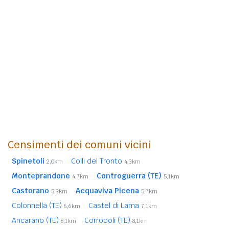
Censimenti dei comuni vicini
Spinetoli
Colli del Tronto
2,0km
4,3km
Monteprandone
Controguerra (TE)
4,7km
5,1km
Castorano
Acquaviva Picena
5,3km
5,7km
Colonnella (TE)
Castel di Lama
6,6km
7,1km
Ancarano (TE)
Corropoli (TE)
8,1km
8,1km