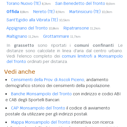
Torano Nuovo (TE)
San Benedetto del Tronto
8,3km
8,6km
Offida
Nereto (TE)
Martinsicuro (TE)
8,8km
8,9km
10,0km
Sant'Egidio alla Vibrata (TE)
10,5km
Appignano del Tronto
Ripatransone
10,8km
11,2km
Maltignano
Grottammare
11,2km
11,7km
In
grassetto
sono riportati i
comuni confinanti
. Le
distanze sono calcolate in linea d'aria dal centro urbano.
Vedi l'elenco completo dei
comuni limitrofi a Monsampolo
del Tronto
ordinati per distanza.
Vedi anche
Censimenti della Prov. di Ascoli Piceno
, andamento
demografico storico dei censimenti della popolazione.
Banche Monsampolo del Tronto
con indirizzo e codici ABI
e CAB degli Sportelli Bancari.
CAP Monsampolo del Tronto
il codice di avviamento
postale da utilizzare per gli indirizzi postali.
Mappa Monsampolo del Tronto
interattiva con ricerca