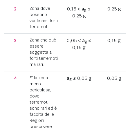
2
Zona dove
0,15 <
a
≤
0,25 g
g
possono
0,25 g
verificarsi forti
terremoti.
3
Zona che può
0,05 <
a
≤
0,15 g
g
essere
0,15 g
soggetta a
forti terremoti
ma rari.
4
E' la zona
a
≤ 0,05 g
0,05 g
g
meno
pericolosa,
dove i
terremoti
sono rari ed è
facoltà delle
Regioni
prescrivere