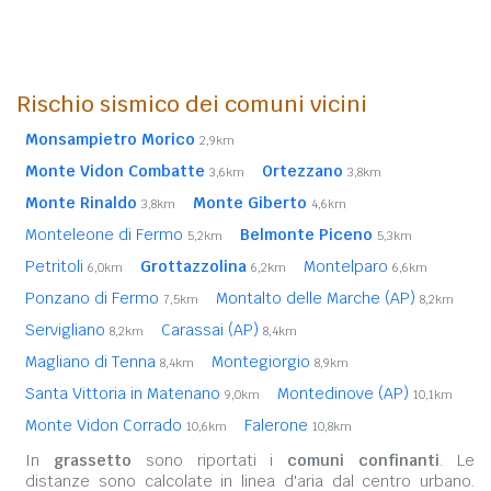
Rischio sismico dei comuni vicini
Monsampietro Morico
2,9km
Monte Vidon Combatte
Ortezzano
3,6km
3,8km
Monte Rinaldo
Monte Giberto
3,8km
4,6km
Monteleone di Fermo
Belmonte Piceno
5,2km
5,3km
Petritoli
Grottazzolina
Montelparo
6,0km
6,2km
6,6km
Ponzano di Fermo
Montalto delle Marche (AP)
7,5km
8,2km
Servigliano
Carassai (AP)
8,2km
8,4km
Magliano di Tenna
Montegiorgio
8,4km
8,9km
Santa Vittoria in Matenano
Montedinove (AP)
9,0km
10,1km
Monte Vidon Corrado
Falerone
10,6km
10,8km
In
grassetto
sono riportati i
comuni confinanti
. Le
distanze sono calcolate in linea d'aria dal centro urbano.