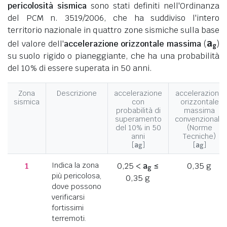
pericolosità sismica
sono stati definiti nell'Ordinanza
del PCM n. 3519/2006, che ha suddiviso l'intero
territorio nazionale in quattro zone sismiche sulla base
a
del valore dell'
accelerazione orizzontale massima
(
)
g
su suolo rigido o pianeggiante, che ha una probabilità
del 10% di essere superata in 50 anni.
Zona
Descrizione
accelerazione
accelerazione
sismica
con
orizzontale
probabilità di
massima
superamento
convenzionale
del 10% in 50
(Norme
anni
Tecniche)
[
a
]
[
a
]
g
g
1
Indica la zona
0,25 <
a
≤
0,35 g
g
più pericolosa,
0,35 g
dove possono
verificarsi
fortissimi
terremoti.