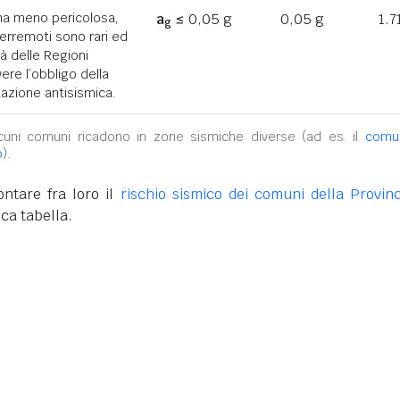
ona meno pericolosa,
a
≤ 0,05 g
0,05 g
1.7
g
terremoti sono rari ed
tà delle Regioni
ere l’obbligo della
azione antisismica.
alcuni comuni ricadono in zone sismiche diverse (ad es. il
comu
o
).
ntare fra loro il
rischio sismico dei comuni della Provinc
ca tabella.