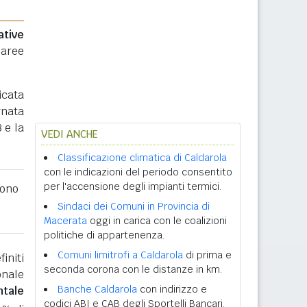
ative
 aree
icata
rnata
 e la
VEDI ANCHE
Classificazione climatica di Caldarola
con le indicazioni del periodo consentito
per l'accensione degli impianti termici.
ono
Sindaci dei Comuni in Provincia di
Macerata
oggi in carica con le coalizioni
politiche di appartenenza.
Comuni limitrofi a Caldarola
di prima e
initi
seconda corona con le distanze in km.
onale
Banche Caldarola
con indirizzo e
ntale
codici ABI e CAB degli Sportelli Bancari.