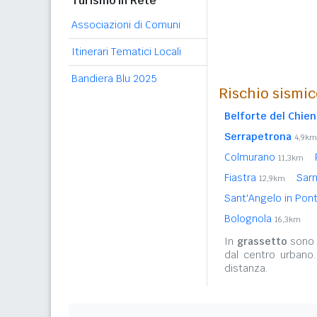
Turismo in Rete
Associazioni di Comuni
Itinerari Tematici Locali
Bandiera Blu 2025
Rischio sismic
Belforte del Chien
Serrapetrona
4,9km
Colmurano
11,3km
Fiastra
Sar
12,9km
Sant'Angelo in Po
Bolognola
16,3km
In
grassetto
sono r
dal centro urbano
distanza.