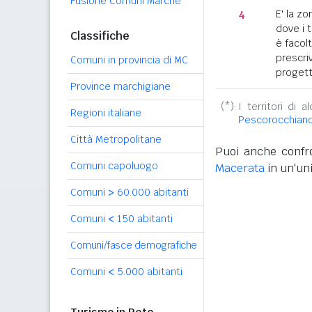
Fusione Comuni Marche
4
E' la z
dove i 
Classifiche
è facol
prescriv
Comuni in provincia di MC
progett
Province marchigiane
(*):
I territori di 
Regioni italiane
Pescorocchian
Città Metropolitane
Puoi anche confro
Comuni capoluogo
Macerata
in un'uni
Comuni
>
60.000 abitanti
Comuni
<
150 abitanti
Comuni/fasce demografiche
Comuni
<
5.000 abitanti