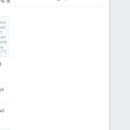
0% di
ero
uni
n
tori
enti
la
 (*)
1
45
40