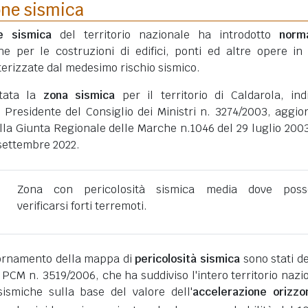
one sismica
ne sismica
del territorio nazionale ha introdotto
norm
he per le costruzioni di edifici, ponti ed altre opere in
erizzate dal medesimo rischio sismico.
rtata la
zona sismica
per il territorio di Caldarola, ind
 Presidente del Consiglio dei Ministri n. 3274/2003, aggio
lla Giunta Regionale delle Marche n.1046 del 29 luglio 2003
 settembre 2022.
Zona con pericolosità sismica media dove poss
verificarsi forti terremoti.
giornamento della mappa di
pericolosità sismica
sono stati def
 PCM n. 3519/2006, che ha suddiviso l'intero territorio nazi
ismiche sulla base del valore dell'
accelerazione orizzo