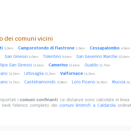
o dei comuni vicini
ti
Camporotondo di Fiastrone
Cessapalombo
3,0km
3,5km
4,5km
San Ginesio
Tolentino
San Severino Marche
9,0km
9,6km
10,4km
Ripe San Ginesio
Camerino
Gualdo
11,6km
12,6km
12,7km
nano
Urbisaglia
Valfornace
13,2km
13,3km
14,3km
ntano
Castelraimondo
Loro Piceno
Muccia
14,7km
15,8km
16,0km
16
iportati i
comuni confinanti
. Le distanze sono calcolate in linea 
. Vedi l'elenco completo dei
comuni limitrofi a Caldarola
ordinat