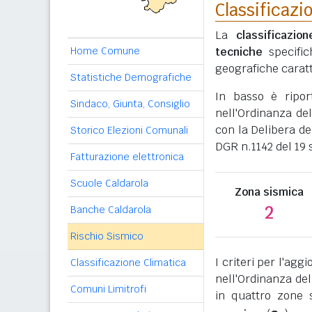
Classificazi
La
classificazio
Home Comune
tecniche
specific
geografiche caratt
Statistiche Demografiche
In basso è ripo
Sindaco, Giunta, Consiglio
nell'Ordinanza del
con la Delibera de
Storico Elezioni Comunali
DGR n.1142 del 19
Fatturazione elettronica
Scuole Caldarola
Zona sismica
2
Banche Caldarola
Rischio Sismico
I criteri per l'ag
Classificazione Climatica
nell'Ordinanza del
Comuni Limitrofi
in quattro zone s