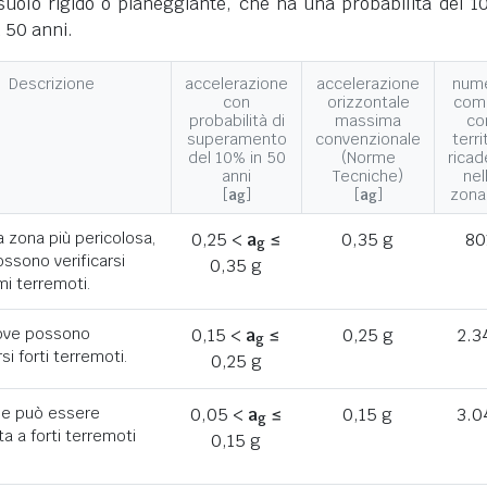
suolo rigido o pianeggiante, che ha una probabilità del 1
 50 anni.
Descrizione
accelerazione
accelerazione
num
con
orizzontale
com
probabilità di
massima
co
superamento
convenzionale
terri
del 10% in 50
(Norme
ricad
anni
Tecniche)
nel
[
a
]
[
a
]
zona
g
g
a zona più pericolosa,
0,25 <
a
≤
0,35 g
80
g
ssono verificarsi
0,35 g
mi terremoti.
ove possono
0,15 <
a
≤
0,25 g
2.3
g
rsi forti terremoti.
0,25 g
he può essere
0,05 <
a
≤
0,15 g
3.0
g
a a forti terremoti
0,15 g