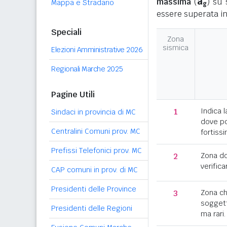
a
massima
(
) su 
Mappa e Stradario
g
essere superata in
Speciali
Zona
sismica
Elezioni Amministrative 2026
Regionali Marche 2025
Pagine Utili
1
Indica l
Sindaci in provincia di MC
dove po
Centralini Comuni prov. MC
fortissi
Prefissi Telefonici prov. MC
2
Zona d
verifica
CAP comuni in prov. di MC
Presidenti delle Province
3
Zona c
soggett
Presidenti delle Regioni
ma rari.