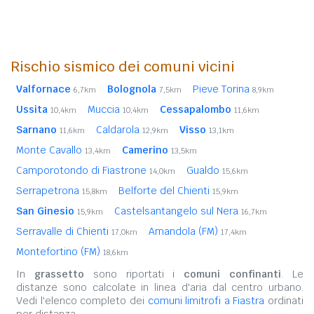
Rischio sismico dei comuni vicini
Valfornace
Bolognola
Pieve Torina
6,7km
7,5km
8,9km
Ussita
Muccia
Cessapalombo
10,4km
10,4km
11,6km
Sarnano
Caldarola
Visso
11,6km
12,9km
13,1km
Monte Cavallo
Camerino
13,4km
13,5km
Camporotondo di Fiastrone
Gualdo
14,0km
15,6km
Serrapetrona
Belforte del Chienti
15,8km
15,9km
San Ginesio
Castelsantangelo sul Nera
15,9km
16,7km
Serravalle di Chienti
Amandola (FM)
17,0km
17,4km
Montefortino (FM)
18,6km
In
grassetto
sono riportati i
comuni confinanti
. Le
distanze sono calcolate in linea d'aria dal centro urbano.
Vedi l'elenco completo dei
comuni limitrofi a Fiastra
ordinati
per distanza.