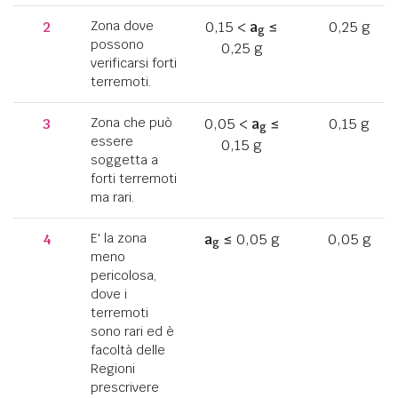
2
Zona dove
0,15 <
a
≤
0,25 g
g
possono
0,25 g
verificarsi forti
terremoti.
3
Zona che può
0,05 <
a
≤
0,15 g
g
essere
0,15 g
soggetta a
forti terremoti
ma rari.
4
E' la zona
a
≤ 0,05 g
0,05 g
g
meno
pericolosa,
dove i
terremoti
sono rari ed è
facoltà delle
Regioni
prescrivere