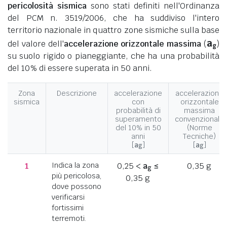
pericolosità sismica
sono stati definiti nell'Ordinanza
del PCM n. 3519/2006, che ha suddiviso l'intero
territorio nazionale in quattro zone sismiche sulla base
a
del valore dell'
accelerazione orizzontale massima
(
)
g
su suolo rigido o pianeggiante, che ha una probabilità
del 10% di essere superata in 50 anni.
Zona
Descrizione
accelerazione
accelerazione
sismica
con
orizzontale
probabilità di
massima
superamento
convenzionale
del 10% in 50
(Norme
anni
Tecniche)
[
a
]
[
a
]
g
g
1
Indica la zona
0,25 <
a
≤
0,35 g
g
più pericolosa,
0,35 g
dove possono
verificarsi
fortissimi
terremoti.