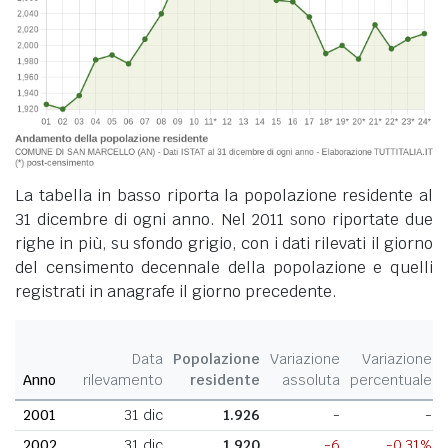
La tabella in basso riporta la popolazione residente al
31 dicembre di ogni anno. Nel 2011 sono riportate due
righe in più, su sfondo grigio, con i dati rilevati il giorno
del censimento decennale della popolazione e quelli
registrati in anagrafe il giorno precedente.
Data
Popolazione
Variazione
Variazione
Anno
rilevamento
residente
assoluta
percentuale
2001
31 dic
1.926
-
-
2002
31 dic
1.920
-6
-0,31%