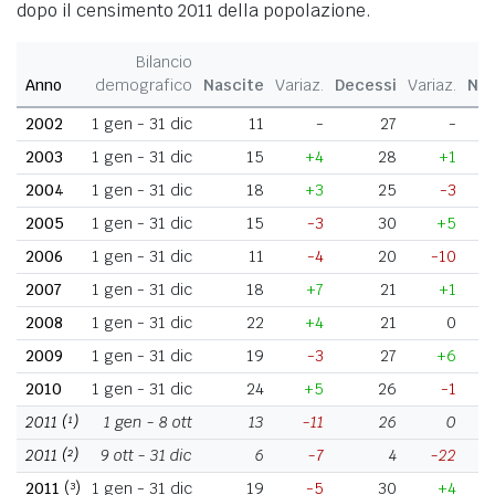
dopo il censimento 2011 della popolazione.
Bilancio
Anno
demografico
Nascite
Variaz.
Decessi
Variaz.
Nat
2002
1 gen - 31 dic
11
-
27
-
2003
1 gen - 31 dic
15
+4
28
+1
2004
1 gen - 31 dic
18
+3
25
-3
2005
1 gen - 31 dic
15
-3
30
+5
2006
1 gen - 31 dic
11
-4
20
-10
2007
1 gen - 31 dic
18
+7
21
+1
2008
1 gen - 31 dic
22
+4
21
0
2009
1 gen - 31 dic
19
-3
27
+6
2010
1 gen - 31 dic
24
+5
26
-1
2011
(¹)
1 gen - 8 ott
13
-11
26
0
2011
(²)
9 ott - 31 dic
6
-7
4
-22
2011
(³)
1 gen - 31 dic
19
-5
30
+4