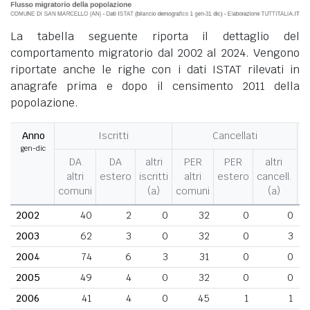
La tabella seguente riporta il dettaglio del
comportamento migratorio dal 2002 al 2024. Vengono
riportate anche le righe con i dati ISTAT rilevati in
anagrafe prima e dopo il censimento 2011 della
popolazione.
Anno
Iscritti
Cancellati
gen-dic
M
DA
DA
altri
PER
PER
altri
altri
estero
iscritti
altri
estero
cancell.
comuni
(a)
comuni
(a)
2002
40
2
0
32
0
0
2003
62
3
0
32
0
3
2004
74
6
3
31
0
0
2005
49
4
0
32
0
0
2006
41
4
0
45
1
1