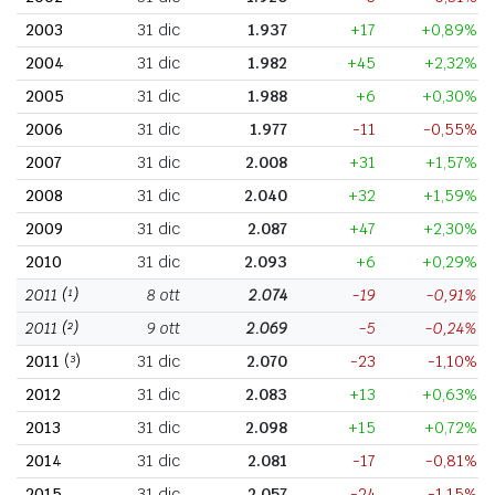
2003
31 dic
1.937
+17
+0,89%
2004
31 dic
1.982
+45
+2,32%
2005
31 dic
1.988
+6
+0,30%
2006
31 dic
1.977
-11
-0,55%
2007
31 dic
2.008
+31
+1,57%
2008
31 dic
2.040
+32
+1,59%
2009
31 dic
2.087
+47
+2,30%
2010
31 dic
2.093
+6
+0,29%
2011
(¹)
8 ott
2.074
-19
-0,91%
2011
(²)
9 ott
2.069
-5
-0,24%
2011
(³)
31 dic
2.070
-23
-1,10%
2012
31 dic
2.083
+13
+0,63%
2013
31 dic
2.098
+15
+0,72%
2014
31 dic
2.081
-17
-0,81%
2015
31 dic
2.057
-24
-1,15%