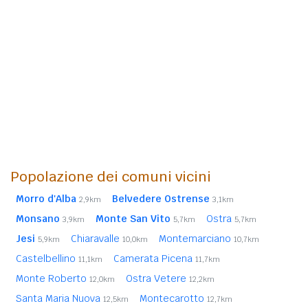
Popolazione dei comuni vicini
Morro d'Alba
Belvedere Ostrense
2,9km
3,1km
Monsano
Monte San Vito
Ostra
3,9km
5,7km
5,7km
Jesi
Chiaravalle
Montemarciano
5,9km
10,0km
10,7km
Castelbellino
Camerata Picena
11,1km
11,7km
Monte Roberto
Ostra Vetere
12,0km
12,2km
Santa Maria Nuova
Montecarotto
12,5km
12,7km