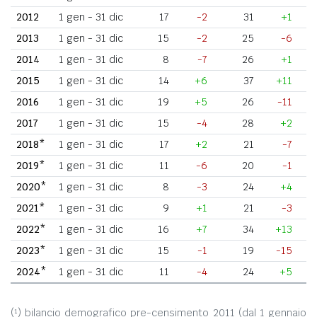
2012
1 gen - 31 dic
17
-2
31
+1
2013
1 gen - 31 dic
15
-2
25
-6
2014
1 gen - 31 dic
8
-7
26
+1
2015
1 gen - 31 dic
14
+6
37
+11
2016
1 gen - 31 dic
19
+5
26
-11
2017
1 gen - 31 dic
15
-4
28
+2
2018*
1 gen - 31 dic
17
+2
21
-7
2019*
1 gen - 31 dic
11
-6
20
-1
2020*
1 gen - 31 dic
8
-3
24
+4
2021*
1 gen - 31 dic
9
+1
21
-3
2022*
1 gen - 31 dic
16
+7
34
+13
2023*
1 gen - 31 dic
15
-1
19
-15
2024*
1 gen - 31 dic
11
-4
24
+5
(¹) bilancio demografico pre-censimento 2011 (dal 1 gennaio