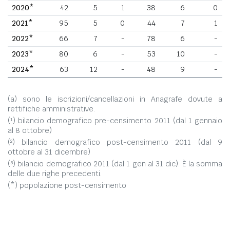
2020*
42
5
1
38
6
0
2021*
95
5
0
44
7
1
2022*
66
7
-
78
6
-
2023*
80
6
-
53
10
-
2024*
63
12
-
48
9
-
(a) sono le iscrizioni/cancellazioni in Anagrafe dovute a
rettifiche amministrative.
(¹) bilancio demografico pre-censimento 2011 (dal 1 gennaio
al 8 ottobre)
(²) bilancio demografico post-censimento 2011 (dal 9
ottobre al 31 dicembre)
(³) bilancio demografico 2011 (dal 1 gen al 31 dic). È la somma
delle due righe precedenti.
(*) popolazione post-censimento