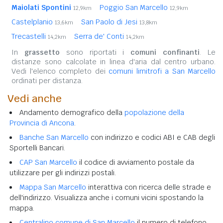
Maiolati Spontini
Poggio San Marcello
12,9km
12,9km
Castelplanio
San Paolo di Jesi
13,6km
13,8km
Trecastelli
Serra de' Conti
14,2km
14,2km
In
grassetto
sono riportati i
comuni confinanti
. Le
distanze sono calcolate in linea d'aria dal centro urbano.
Vedi l'elenco completo dei
comuni limitrofi a San Marcello
ordinati per distanza.
Vedi anche
Andamento demografico della
popolazione della
Provincia di Ancona
.
Banche San Marcello
con indirizzo e codici ABI e CAB degli
Sportelli Bancari.
CAP San Marcello
il codice di avviamento postale da
utilizzare per gli indirizzi postali.
Mappa San Marcello
interattiva con ricerca delle strade e
dell'indirizzo. Visualizza anche i comuni vicini spostando la
mappa.
Centralino comune di San Marcello
il numero di telefono