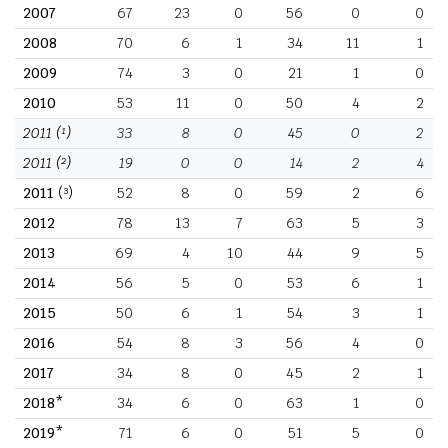
2007
67
23
0
56
0
0
2008
70
6
1
34
11
1
2009
74
3
0
21
1
0
2010
53
11
0
50
4
2
2011
(¹)
33
8
0
45
0
2
2011
(²)
19
0
0
14
2
4
2011
(³)
52
8
0
59
2
6
2012
78
13
7
63
5
3
2013
69
4
10
44
9
5
2014
56
5
0
53
6
1
2015
50
6
1
54
3
1
2016
54
8
3
56
4
0
2017
34
8
0
45
2
1
2018*
34
6
0
63
1
0
2019*
71
6
0
51
5
0