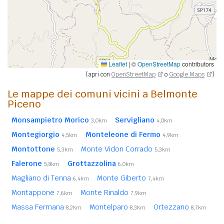
Leaflet
|
©
OpenStreetMap
contributors
(apri con
OpenStreetMap
o
Google Maps
)
Le mappe dei comuni vicini a Belmonte
Piceno
Monsampietro Morico
Servigliano
3,0km
4,0km
Montegiorgio
Monteleone di Fermo
4,5km
4,9km
Montottone
Monte Vidon Corrado
5,3km
5,3km
Falerone
Grottazzolina
5,8km
6,0km
Magliano di Tenna
Monte Giberto
6,4km
7,4km
Montappone
Monte Rinaldo
7,6km
7,9km
Massa Fermana
Montelparo
Ortezzano
8,2km
8,3km
8,7km
Santa Vittoria in Matenano
8,7km