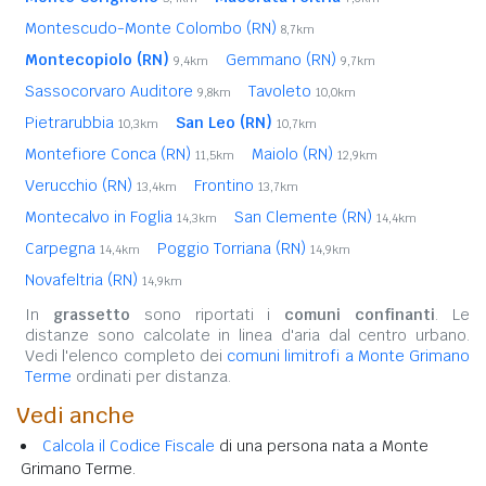
Montescudo-Monte Colombo (RN)
8,7km
Montecopiolo (RN)
Gemmano (RN)
9,4km
9,7km
Sassocorvaro Auditore
Tavoleto
9,8km
10,0km
Pietrarubbia
San Leo (RN)
10,3km
10,7km
Montefiore Conca (RN)
Maiolo (RN)
11,5km
12,9km
Verucchio (RN)
Frontino
13,4km
13,7km
Montecalvo in Foglia
San Clemente (RN)
14,3km
14,4km
Carpegna
Poggio Torriana (RN)
14,4km
14,9km
Novafeltria (RN)
14,9km
In
grassetto
sono riportati i
comuni confinanti
. Le
distanze sono calcolate in linea d'aria dal centro urbano.
Vedi l'elenco completo dei
comuni limitrofi a Monte Grimano
Terme
ordinati per distanza.
Vedi anche
Calcola il Codice Fiscale
di una persona nata a Monte
Grimano Terme.