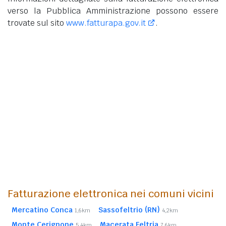
verso la Pubblica Amministrazione possono essere
trovate sul sito
www.fatturapa.gov.it
.
Fatturazione elettronica nei comuni vicini
Mercatino Conca
Sassofeltrio (RN)
1,6km
4,2km
Monte Cerignone
Macerata Feltria
5,4km
7,6km