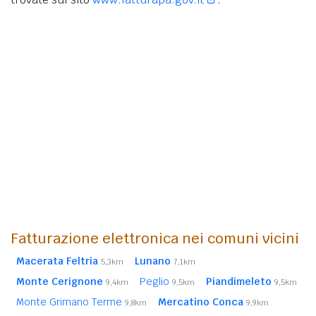
Fatturazione elettronica nei comuni vicini
Macerata Feltria
Lunano
5,3km
7,1km
Monte Cerignone
Peglio
Piandimeleto
9,4km
9,5km
9,5km
Monte Grimano Terme
Mercatino Conca
9,8km
9,9km