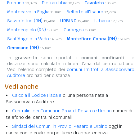
Frontino
Pietrarubbia
Tavoleto
10,0km
10,1km
10,3km
Montecalvo in Foglia
Belforte all'Isauro
11,1km
12,2km
Sassofeltrio (RN)
URBINO
Urbania
12,4km
12,4km
12,6km
Montecopiolo (RN)
Carpegna
13,0km
13,0km
Sant'Angelo in Vado
Montefiore Conca (RN)
14,5km
15,0km
Gemmano (RN)
15,1km
In
grassetto
sono riportati i
comuni confinanti
. Le
distanze sono calcolate in linea d'aria dal centro urbano.
Vedi l'elenco completo dei
comuni limitrofi a Sassocorvaro
Auditore
ordinati per distanza.
Vedi anche
Calcola il Codice Fiscale
di una persona nata a
Sassocorvaro Auditore.
Centralini dei Comuni in Prov. di Pesaro e Urbino
numeri di
telefono dei centralini comunali.
Sindaci dei Comuni in Prov. di Pesaro e Urbino
oggi in
carica con le coalizioni politiche di appartenenza.