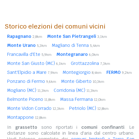
Storico elezioni dei comuni vicini
Rapagnano
Monte San Pietrangeli
2,8km
3,1km
Monte Urano
Magliano di Tenna
5,3km
5,4km
Francavilla d'Ete
Montegranaro
5,9km
6,0km
Monte San Giusto (MC)
Grottazzolina
6,1km
7,3km
Sant'Elpidio a Mare
Montegiorgio
FERMO
7,9km
8,4km
9,2km
Ponzano di Fermo
Monte Giberto
9,6km
10,3km
Mogliano (MC)
Corridonia (MC)
11,3km
11,3km
Belmonte Piceno
Massa Fermana
11,8km
12,0km
Monte Vidon Corrado
Petriolo (MC)
12,3km
12,8km
Montappone
12,8km
In
grassetto
sono riportati i
comuni confinanti
. Le
distanze sono calcolate in linea d'aria dal centro urbano.
Vedi l'elenco completo dei
comuni limitrofi a Torre San