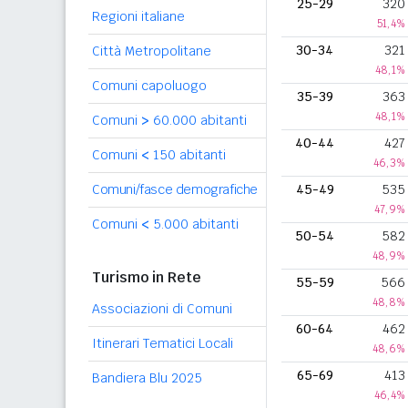
25-29
320
Regioni italiane
51,4%
30-34
321
Città Metropolitane
48,1%
Comuni capoluogo
35-39
363
48,1%
Comuni
>
60.000 abitanti
40-44
427
Comuni
<
150 abitanti
46,3%
Comuni/fasce demografiche
45-49
535
47,9%
Comuni
<
5.000 abitanti
50-54
582
48,9%
Turismo in Rete
55-59
566
48,8%
Associazioni di Comuni
60-64
462
Itinerari Tematici Locali
48,6%
65-69
413
Bandiera Blu 2025
46,4%