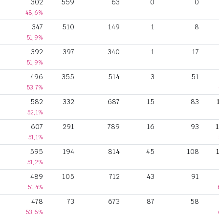
302
559
63
0
0
48,6%
347
510
149
1
8
51,9%
392
397
340
1
17
51,9%
496
355
514
3
51
53,7%
582
332
687
15
83
52,1%
607
291
789
16
93
1
51,1%
595
194
814
45
108
51,2%
489
105
712
43
91
51,4%
478
73
673
87
58
53,6%