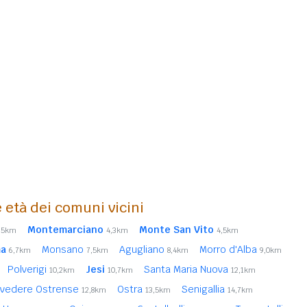
 età dei comuni vicini
Montemarciano
Monte San Vito
,5km
4,3km
4,5km
ma
Monsano
Agugliano
Morro d'Alba
6,7km
7,5km
8,4km
9,0km
Polverigi
Jesi
Santa Maria Nuova
10,2km
10,7km
12,1km
lvedere Ostrense
Ostra
Senigallia
12,8km
13,5km
14,7km