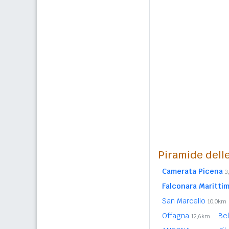
Piramide delle
Camerata Picena
3
Falconara Maritti
San Marcello
10,0km
Offagna
Be
12,6km