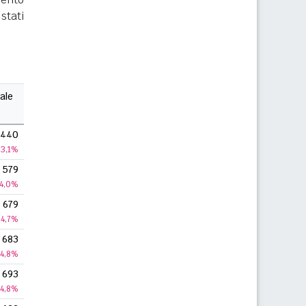
stati
ale
440
3,1%
579
4,0%
679
4,7%
683
4,8%
693
4,8%