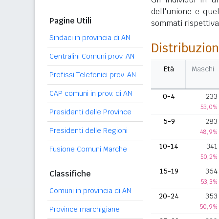
dell'unione e que
Pagine Utili
sommati rispettivame
Sindaci in provincia di AN
Distribuzion
Centralini Comuni prov. AN
Età
Maschi
Prefissi Telefonici prov. AN
CAP comuni in prov. di AN
0-4
233
53,0%
Presidenti delle Province
5-9
283
Presidenti delle Regioni
48,9%
10-14
341
Fusione Comuni Marche
50,2%
15-19
364
Classifiche
53,3%
Comuni in provincia di AN
20-24
353
50,9%
Province marchigiane