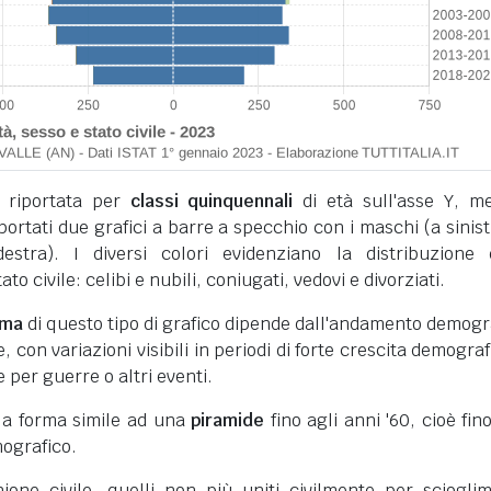
 riportata per
classi quinquennali
di età sull'asse Y, m
iportati due grafici a barre a specchio con i maschi (a sinist
stra). I diversi colori evidenziano la distribuzione 
to civile: celibi e nubili, coniugati, vedovi e divorziati.
rma
di questo tipo di grafico dipende dall'andamento demogr
 con variazioni visibili in periodi di forte crescita demograf
e per guerre o altri eventi.
 la forma simile ad una
piramide
fino agli anni '60, cioè fino
ografico.
unione civile, quelli non più uniti civilmente per sciogli