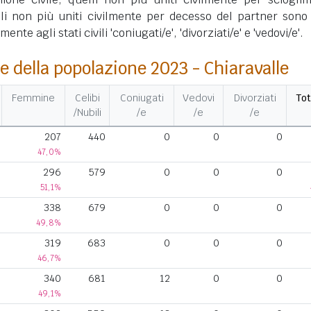
lli non più uniti civilmente per decesso del partner sono 
nte agli stati civili 'coniugati/e', 'divorziati/e' e 'vedovi/e'.
e della popolazione 2023 - Chiaravalle
Femmine
Celibi
Coniugati
Vedovi
Divorziati
Tot
/Nubili
/e
/e
/e
207
440
0
0
0
47,0%
296
579
0
0
0
51,1%
338
679
0
0
0
49,8%
319
683
0
0
0
46,7%
340
681
12
0
0
49,1%