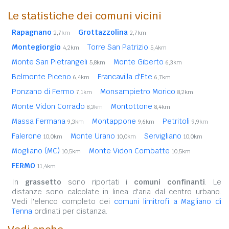
Le statistiche dei comuni vicini
Rapagnano
Grottazzolina
2,7km
2,7km
Montegiorgio
Torre San Patrizio
4,2km
5,4km
Monte San Pietrangeli
Monte Giberto
5,8km
6,3km
Belmonte Piceno
Francavilla d'Ete
6,4km
6,7km
Ponzano di Fermo
Monsampietro Morico
7,1km
8,2km
Monte Vidon Corrado
Montottone
8,3km
8,4km
Massa Fermana
Montappone
Petritoli
9,3km
9,6km
9,9km
Falerone
Monte Urano
Servigliano
10,0km
10,0km
10,0km
Mogliano (MC)
Monte Vidon Combatte
10,5km
10,5km
FERMO
11,4km
In
grassetto
sono riportati i
comuni confinanti
. Le
distanze sono calcolate in linea d'aria dal centro urbano.
Vedi l'elenco completo dei
comuni limitrofi a Magliano di
Tenna
ordinati per distanza.