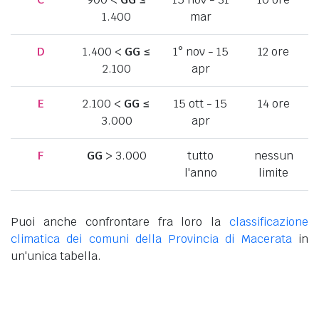
1.400
mar
D
1.400 <
GG
≤
1° nov - 15
12 ore
2.100
apr
E
2.100 <
GG
≤
15 ott - 15
14 ore
3.000
apr
F
GG
> 3.000
tutto
nessun
l'anno
limite
Puoi anche confrontare fra loro la
classificazione
climatica dei comuni della Provincia di Macerata
in
un'unica tabella.