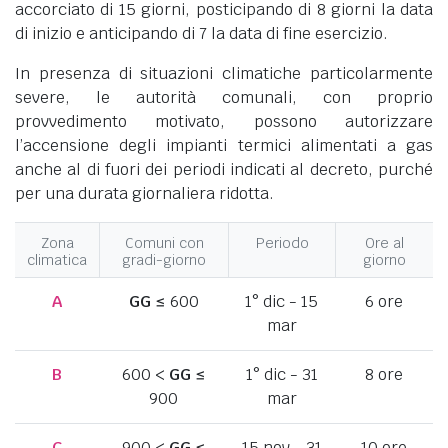
accorciato di 15 giorni, posticipando di 8 giorni la data
di inizio e anticipando di 7 la data di fine esercizio.
In presenza di situazioni climatiche particolarmente
severe, le autorità comunali, con proprio
provvedimento motivato, possono autorizzare
l’accensione degli impianti termici alimentati a gas
anche al di fuori dei periodi indicati al decreto, purché
per una durata giornaliera ridotta.
Zona
Comuni con
Periodo
Ore al
climatica
gradi-giorno
giorno
A
GG
≤ 600
1° dic - 15
6 ore
mar
B
600 <
GG
≤
1° dic - 31
8 ore
900
mar
C
900 <
GG
≤
15 nov - 31
10 ore