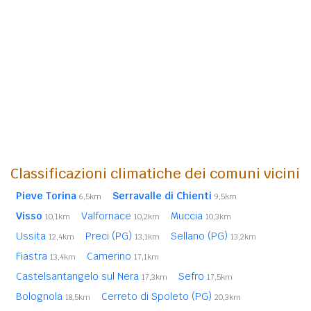
Classificazioni climatiche dei comuni vicini
Pieve Torina
Serravalle di Chienti
6,5km
9,5km
Visso
Valfornace
Muccia
10,1km
10,2km
10,3km
Ussita
Preci (PG)
Sellano (PG)
12,4km
13,1km
13,2km
Fiastra
Camerino
13,4km
17,1km
Castelsantangelo sul Nera
Sefro
17,3km
17,5km
Bolognola
Cerreto di Spoleto (PG)
18,5km
20,3km