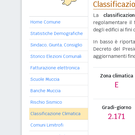
Classificazi
La
classificazio
Home Comune
regolamentare il 
degli edifici ai fi
Statistiche Demografiche
In basso è riport
Sindaco, Giunta, Consiglio
Decreto del Presi
aggiornamenti fino
Storico Elezioni Comunali
Fatturazione elettronica
Zona climatica
Scuole Muccia
E
Banche Muccia
Rischio Sismico
Gradi-giorno
Classificazione Climatica
2.171
Comuni Limitrofi