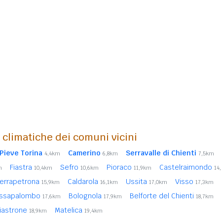
i climatiche dei comuni vicini
Pieve Torina
Camerino
Serravalle di Chienti
4,4km
6,8km
7,5km
Fiastra
Sefro
Pioraco
Castelraimondo
m
10,4km
10,6km
11,9km
14
errapetrona
Caldarola
Ussita
Visso
15,9km
16,1km
17,0km
17,3km
ssapalombo
Bolognola
Belforte del Chienti
17,6km
17,9km
18,7km
iastrone
Matelica
18,9km
19,4km