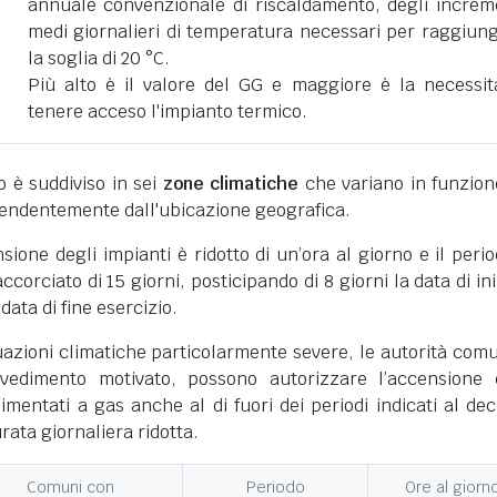
annuale convenzionale di riscaldamento, degli increm
medi giornalieri di temperatura necessari per raggiun
la soglia di 20 °C.
Più alto è il valore del GG e maggiore è la necessit
tenere acceso l'impianto termico.
ano è suddiviso in sei
zone climatiche
che variano in funzion
pendentemente dall'ubicazione geografica.
nsione degli impianti è ridotto di un’ora al giorno e il perio
corciato di 15 giorni, posticipando di 8 giorni la data di ini
 data di fine esercizio.
uazioni climatiche particolarmente severe, le autorità comu
vedimento motivato, possono autorizzare l’accensione 
limentati a gas anche al di fuori dei periodi indicati al dec
ata giornaliera ridotta.
Comuni con
Periodo
Ore al giorn