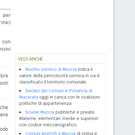
 per
rmici
a con
ssivi
VEDI ANCHE
Rischio sismico di Muccia
indica il
obre
valore della pericolosità sismica in cui è
classificato il territorio comunale.
osti
Sindaci dei Comuni in Provincia di
Macerata
oggi in carica con le coalizioni
politiche di appartenenza.
 che
Scuole Muccia
pubbliche e private.
nere
Materne, elementari, medie e superiori
con codice meccanografico.
iodo
Comuni limitrofi a Muccia
di prima e