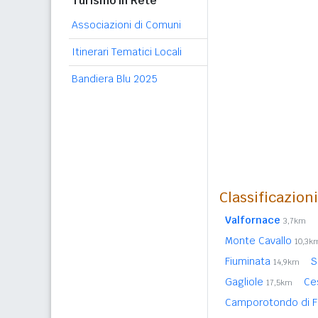
Turismo in Rete
Associazioni di Comuni
Itinerari Tematici Locali
Bandiera Blu 2025
Classificazion
Valfornace
3,7km
Monte Cavallo
10,3k
Fiuminata
S
14,9km
Gagliole
Ce
17,5km
Camporotondo di F