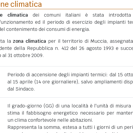
one climatica
ne climatica
dei comuni italiani è stata introdotta
funzionamento ed il periodo di esercizio degli impianti te
ni del contenimento dei consumi di energia.
ata la
zona climatica
per il territorio di Muccia, assegnat
dente della Repubblica n. 412 del 26 agosto 1993 e succe
 al 31 ottobre 2009.
Periodo di accensione degli impianti termici: dal 15 ott
al 15 aprile (14 ore giornaliere), salvo ampliamenti disp
dal Sindaco.
Il grado-giorno (GG) di una località è l'unità di misura
stima il fabbisogno energetico necessario per mante
un clima confortevole nelle abitazioni.
Rappresenta la somma, estesa a tutti i giorni di un per