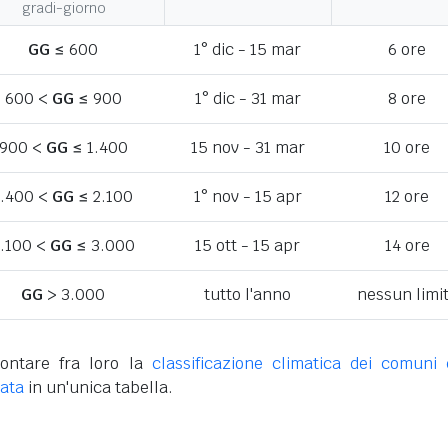
gradi-giorno
GG
≤ 600
1° dic - 15 mar
6 ore
600 <
GG
≤ 900
1° dic - 31 mar
8 ore
900 <
GG
≤ 1.400
15 nov - 31 mar
10 ore
1.400 <
GG
≤ 2.100
1° nov - 15 apr
12 ore
.100 <
GG
≤ 3.000
15 ott - 15 apr
14 ore
GG
> 3.000
tutto l'anno
nessun limi
ontare fra loro la
classificazione climatica dei comuni 
rata
in un'unica tabella.