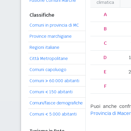
Fusione Comuni Marche
climatica
A
Classifiche
Comuni in provincia di MC
B
Province marchigiane
C
Regioni italiane
D
Città Metropolitane
Comuni capoluogo
E
2
Comuni
>
60.000 abitanti
F
Comuni
<
150 abitanti
Comuni/fasce demografiche
Puoi anche confr
Provincia di Mace
Comuni
<
5.000 abitanti