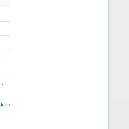
te
della