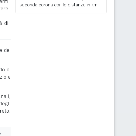
enti
seconda corona con le distanze in km.
gere
à di
e dei
do di
zio e
nali,
degli
reto,
o