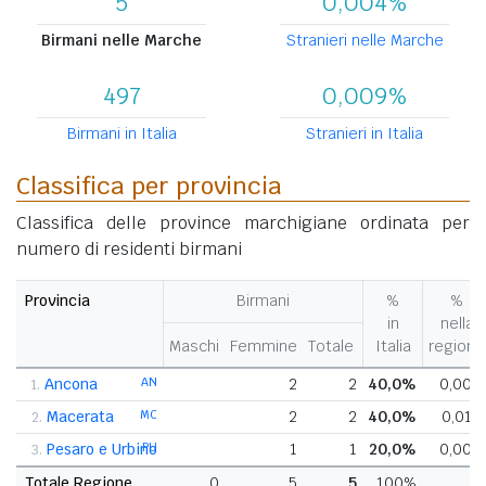
5
0,004%
Birmani nelle Marche
Stranieri nelle Marche
497
0,009%
Birmani in Italia
Stranieri in Italia
Classifica per provincia
Classifica delle province marchigiane ordinata per
numero di residenti birmani
Provincia
Birmani
%
%
in
nella
Maschi
Femmine
Totale
Italia
regione
Ancona
AN
2
2
40,0%
0,00%
1.
Macerata
MC
2
2
40,0%
0,01%
2.
Pesaro e Urbino
PU
1
1
20,0%
0,00%
3.
Totale Regione
0
5
5
100%