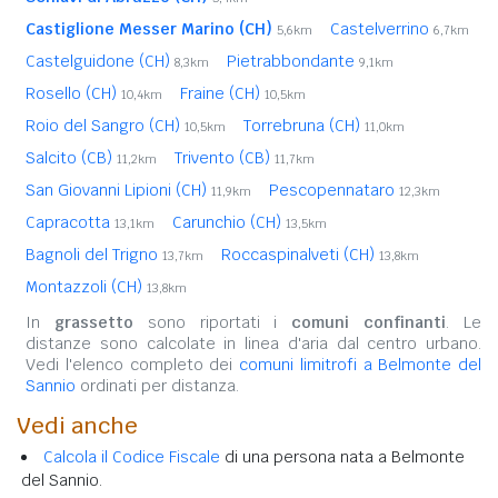
Castiglione Messer Marino (CH)
Castelverrino
5,6km
6,7km
Castelguidone (CH)
Pietrabbondante
8,3km
9,1km
Rosello (CH)
Fraine (CH)
10,4km
10,5km
Roio del Sangro (CH)
Torrebruna (CH)
10,5km
11,0km
Salcito (CB)
Trivento (CB)
11,2km
11,7km
San Giovanni Lipioni (CH)
Pescopennataro
11,9km
12,3km
Capracotta
Carunchio (CH)
13,1km
13,5km
Bagnoli del Trigno
Roccaspinalveti (CH)
13,7km
13,8km
Montazzoli (CH)
13,8km
In
grassetto
sono riportati i
comuni confinanti
. Le
distanze sono calcolate in linea d'aria dal centro urbano.
Vedi l'elenco completo dei
comuni limitrofi a Belmonte del
Sannio
ordinati per distanza.
Vedi anche
Calcola il Codice Fiscale
di una persona nata a Belmonte
del Sannio.