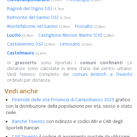
11,2km
11,3km
Bagnoli del Trigno (IS)
11,7km
Belmonte del Sannio (IS)
11,7km
Montefalcone nel Sannio
Fossalto
11,9km
12,0km
Lucito
Castiglione Messer Marino (CH)
12,5km
12,8km
Castelverrino (IS)
Limosano
12,9km
13,1km
Castelmauro
14,1km
In
grassetto
sono riportati i
comuni confinanti
. Le
distanze sono calcolate in linea d'aria dal centro urbano.
Vedi l'elenco completo dei
comuni limitrofi a Trivento
ordinati per distanza.
Vedi anche
Piramide delle età Provincia di Campobasso 2025
grafico
con la distribuzione della popolazione per età, sesso e stato
civile.
Banche Trivento
con indirizzo e codici ABI e CAB degli
Sportelli Bancari.
CAP Trivento
il codice di avviamento postale da utilizzare