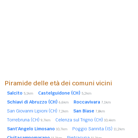
Piramide delle età dei comuni vicini
Salcito
Castelguidone (CH)
5,1km
5,2km
Schiavi di Abruzzo (CH)
Roccavivara
6,6km
7,1km
San Giovanni Lipioni (CH)
San Biase
7,2km
7,8km
Torrebruna (CH)
Celenza sul Trigno (CH)
9,7km
10,4km
Sant'Angelo Limosano
Poggio Sannita (IS)
10,7km
11,2km
Civitacampomarano
Pietracupa