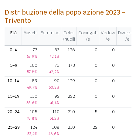
Distribuzione della popolazione 2023 -
Trivento
Età
Maschi
Femmine
Celibi
Coniugati
Vedovi
Divorziat
/Nubili
/e
/e
/e
0-4
73
53
126
0
0
57,9%
42,1%
5-9
100
73
173
0
0
57,8%
42,2%
10-14
89
90
179
0
0
49,7%
50,3%
15-19
130
92
222
0
0
58,6%
41,4%
20-24
105
110
210
5
0
48,8%
51,2%
25-29
124
108
210
22
0
53,4%
46,6%