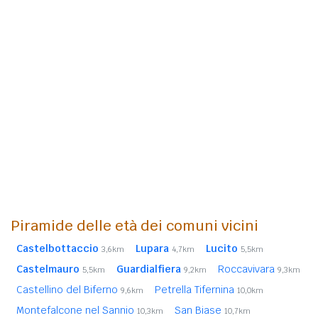
Piramide delle età dei comuni vicini
Castelbottaccio
Lupara
Lucito
3,6km
4,7km
5,5km
Castelmauro
Guardialfiera
Roccavivara
5,5km
9,2km
9,3km
Castellino del Biferno
Petrella Tifernina
9,6km
10,0km
Montefalcone nel Sannio
San Biase
10,3km
10,7km