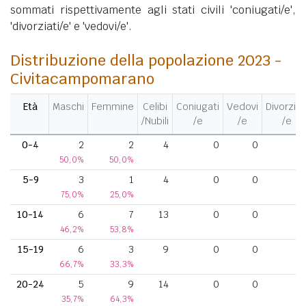
sommati rispettivamente agli stati civili 'coniugati/e',
'divorziati/e' e 'vedovi/e'.
Distribuzione della popolazione 2023 -
Civitacampomarano
Età
Maschi
Femmine
Celibi
Coniugati
Vedovi
Divorziat
/Nubili
/e
/e
/e
0-4
2
2
4
0
0
50,0%
50,0%
5-9
3
1
4
0
0
75,0%
25,0%
10-14
6
7
13
0
0
46,2%
53,8%
15-19
6
3
9
0
0
66,7%
33,3%
20-24
5
9
14
0
0
35,7%
64,3%