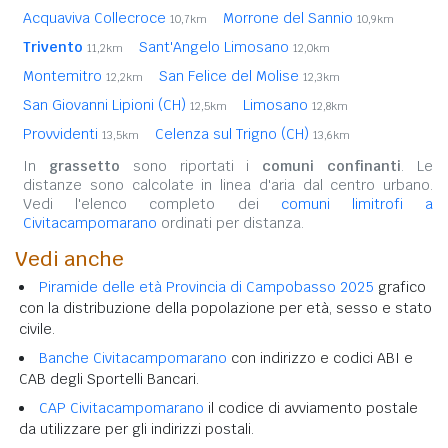
Acquaviva Collecroce
Morrone del Sannio
10,7km
10,9km
Trivento
Sant'Angelo Limosano
11,2km
12,0km
Montemitro
San Felice del Molise
12,2km
12,3km
San Giovanni Lipioni (CH)
Limosano
12,5km
12,8km
Provvidenti
Celenza sul Trigno (CH)
13,5km
13,6km
In
grassetto
sono riportati i
comuni confinanti
. Le
distanze sono calcolate in linea d'aria dal centro urbano.
Vedi l'elenco completo dei
comuni limitrofi a
Civitacampomarano
ordinati per distanza.
Vedi anche
Piramide delle età Provincia di Campobasso 2025
grafico
con la distribuzione della popolazione per età, sesso e stato
civile.
Banche Civitacampomarano
con indirizzo e codici ABI e
CAB degli Sportelli Bancari.
CAP Civitacampomarano
il codice di avviamento postale
da utilizzare per gli indirizzi postali.