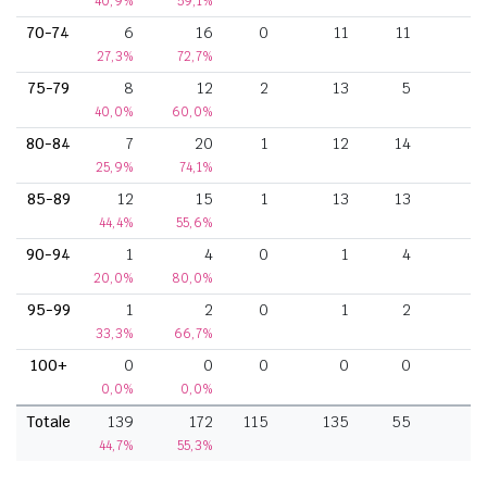
40,9%
59,1%
70-74
6
16
0
11
11
27,3%
72,7%
75-79
8
12
2
13
5
40,0%
60,0%
80-84
7
20
1
12
14
25,9%
74,1%
85-89
12
15
1
13
13
44,4%
55,6%
90-94
1
4
0
1
4
20,0%
80,0%
95-99
1
2
0
1
2
33,3%
66,7%
100+
0
0
0
0
0
0,0%
0,0%
Totale
139
172
115
135
55
44,7%
55,3%