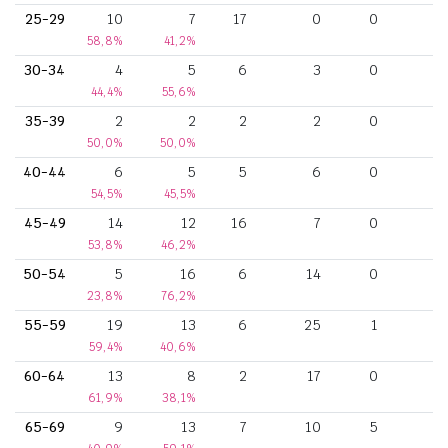
25-29
10
7
17
0
0
58,8%
41,2%
30-34
4
5
6
3
0
44,4%
55,6%
35-39
2
2
2
2
0
50,0%
50,0%
40-44
6
5
5
6
0
54,5%
45,5%
45-49
14
12
16
7
0
53,8%
46,2%
50-54
5
16
6
14
0
23,8%
76,2%
55-59
19
13
6
25
1
59,4%
40,6%
60-64
13
8
2
17
0
61,9%
38,1%
65-69
9
13
7
10
5