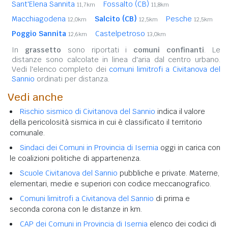
Sant'Elena Sannita
Fossalto (CB)
11,7km
11,8km
Macchiagodena
Salcito (CB)
Pesche
12,0km
12,5km
12,5km
Poggio Sannita
Castelpetroso
12,6km
13,0km
In
grassetto
sono riportati i
comuni confinanti
. Le
distanze sono calcolate in linea d'aria dal centro urbano.
Vedi l'elenco completo dei
comuni limitrofi a Civitanova del
Sannio
ordinati per distanza.
Vedi anche
Rischio sismico di Civitanova del Sannio
indica il valore
della pericolosità sismica in cui è classificato il territorio
comunale.
Sindaci dei Comuni in Provincia di Isernia
oggi in carica con
le coalizioni politiche di appartenenza.
Scuole Civitanova del Sannio
pubbliche e private. Materne,
elementari, medie e superiori con codice meccanografico.
Comuni limitrofi a Civitanova del Sannio
di prima e
seconda corona con le distanze in km.
CAP dei Comuni in Provincia di Isernia
elenco dei codici di