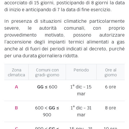
accorciato di 15 giorni, posticipando di 8 giorni la data
di inizio e anticipando di 7 la data di fine esercizio.
In presenza di situazioni climatiche particolarmente
severe, le autorità comunali, con proprio
provvedimento motivato, possono autorizzare
l’accensione degli impianti termici alimentati a gas
anche al di fuori dei periodi indicati al decreto, purché
per una durata giornaliera ridotta.
Zona
Comuni con
Periodo
Ore al
climatica
gradi-giorno
giorno
A
GG
≤ 600
1° dic - 15
6 ore
mar
B
600 <
GG
≤
1° dic - 31
8 ore
900
mar
C
900 <
GG
≤
15 nov - 31
10 ore