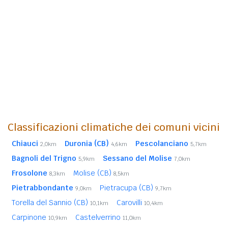
Classificazioni climatiche dei comuni vicini
Chiauci
Duronia (CB)
Pescolanciano
2,0km
4,6km
5,7km
Bagnoli del Trigno
Sessano del Molise
5,9km
7,0km
Frosolone
Molise (CB)
8,3km
8,5km
Pietrabbondante
Pietracupa (CB)
9,0km
9,7km
Torella del Sannio (CB)
Carovilli
10,1km
10,4km
Carpinone
Castelverrino
10,9km
11,0km