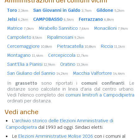
Amministrazioni dei comuni vicini
Toro
San Giovanni in Galdo
Gildone
2,3km
3,7km
5,2km
Jelsi
CAMPOBASSO
Ferrazzano
6,2km
6,5km
6,8km
Matrice
Mirabello Sannitico
Monacilioni
7,0km
7,6km
7,9km
Campolieto
Ripalimosani
8,5km
9,2km
Cercemaggiore
Pietracatella
Riccia
10,8km
10,8km
11,1km
Montagano
Cercepiccola
11,4km
12,7km
Sant'Elia a Pianisi
Oratino
12,9km
13,3km
San Giuliano del Sannio
Macchia Valfortore
14,2km
14,4km
In
grassetto
sono riportati i
comuni confinanti
. Le
distanze sono calcolate in linea d'aria dal centro urbano.
Vedi l'elenco completo dei
comuni limitrofi a Campodipietra
ordinati per distanza.
Vedi anche
L'
archivio storico delle Elezioni Amministrative di
Campodipietra
dal 1993 ad oggi. Sindaci eletti.
Le
Elezioni Amministrative Molise 2026
con i comuni al