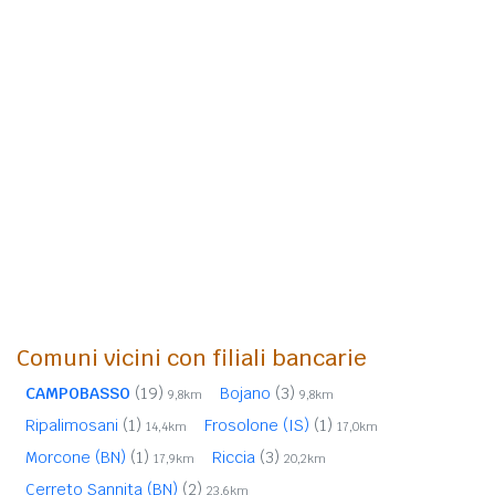
Comuni vicini con filiali bancarie
CAMPOBASSO
(19)
Bojano
(3)
9,8km
9,8km
Ripalimosani
(1)
Frosolone (IS)
(1)
14,4km
17,0km
Morcone (BN)
(1)
Riccia
(3)
17,9km
20,2km
Cerreto Sannita (BN)
(2)
23,6km