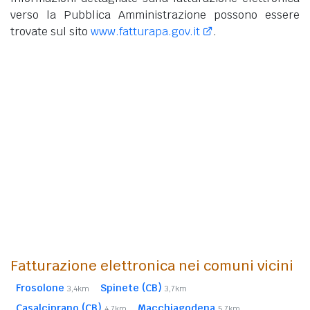
verso la Pubblica Amministrazione possono essere
trovate sul sito
www.fatturapa.gov.it
.
Fatturazione elettronica nei comuni vicini
Frosolone
Spinete (CB)
3,4km
3,7km
Casalciprano (CB)
Macchiagodena
4,7km
5,7km