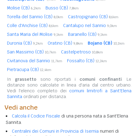
Molise (CB)
Busso (CB)
6,2km
7,8km
Torella del Sannio (CB)
Castropignano (CB)
8,0km
8,6km
Colle d'Anchise (CB)
Cantalupo nel Sannio
8,6km
9,0km
Santa Maria del Molise
Baranello (CB)
9,1km
9,1km
Duronia (CB)
Oratino (CB)
Bojano (CB)
9,2km
9,8km
10,1km
San Massimo (CB)
Castelpetroso
10,7km
10,8km
Civitanova del Sannio
Fossalto (CB)
11,7km
12,3km
Pietracupa (CB)
12,4km
In
grassetto
sono riportati i
comuni confinanti
. Le
distanze sono calcolate in linea d'aria dal centro urbano.
Vedi l'elenco completo dei
comuni limitrofi a Sant'Elena
Sannita
ordinati per distanza.
Vedi anche
Calcola il Codice Fiscale
di una persona nata a Sant'Elena
Sannita.
Centralini dei Comuni in Provincia di Isernia
numeri di