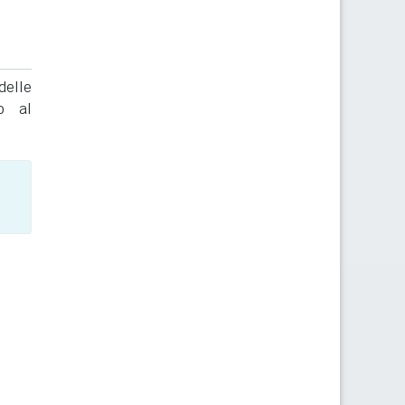
delle
to al