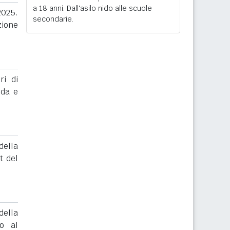
a 18 anni. Dall'asilo nido alle scuole
025.
secondarie.
zione
ri di
nda e
ella
t del
ella
to al