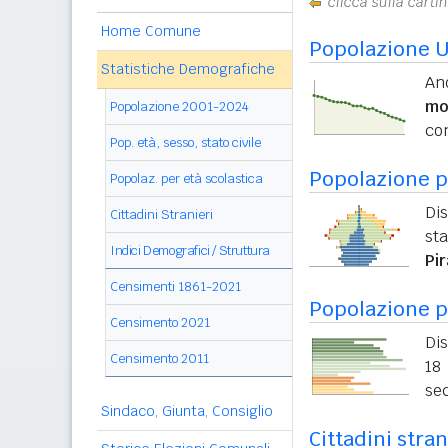
clicca sulla carti
Home Comune
Popolazione U
Statistiche Demografiche
An
mo
Popolazione 2001-2024
con
Pop. età, sesso, stato civile
Popolazione pe
Popolaz. per età scolastica
Dis
Cittadini Stranieri
sta
Indici Demografici / Struttura
Pi
Censimenti 1861-2021
Popolazione p
Censimento 2021
Dis
Censimento 2011
18 
sec
Sindaco, Giunta, Consiglio
Cittadini stran