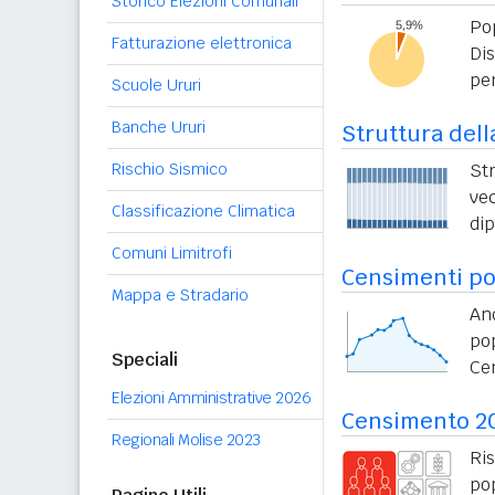
Storico Elezioni Comunali
Po
Fatturazione elettronica
Di
per
Scuole Ururi
Banche Ururi
Struttura dell
Rischio Sismico
St
vec
Classificazione Climatica
di
Comuni Limitrofi
Censimenti po
Mappa e Stradario
An
po
Speciali
Ce
Elezioni Amministrative 2026
Censimento 2
Regionali Molise 2023
Ri
po