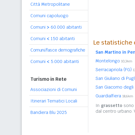
Città Metropolitane
Comuni capoluogo
Comuni
>
60.000 abitanti
Comuni
<
150 abitanti
Le statistiche
Comuni/fasce demografiche
San Martino in Pen
Montelongo
Comuni
<
5.000 abitanti
10,3km
Serracapriola (FG)
1
San Giuliano di Pug
Turismo in Rete
San Giacomo degli
Associazioni di Comuni
Guardialfiera
18,6km
Itinerari Tematici Locali
In
grassetto
sono r
dal centro urbano.
Bandiera Blu 2025