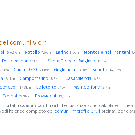
 dei comuni vicini
silis
Rotello
Larino
Montorio nei Frentani
6,3km
7,6km
8,1km
9
Portocannone
Santa Croce di Magliano
11,1km
11,7km
Chieuti (FG)
Guglionesi
Bonefro
2,0km
12,8km
13,6km
14,2km
lia
Campomarino
Casacalenda
15,1km
15,6km
16,6km
 Schiavoni
Colletorto
Montecilfone
17,3km
17,5km
17,7km
Termoli
Provvidenti
19,3km
19,3km
iportati i
comuni confinanti
. Le distanze sono calcolate in linea 
 Vedi l'elenco completo dei
comuni limitrofi a Ururi
ordinati per dist