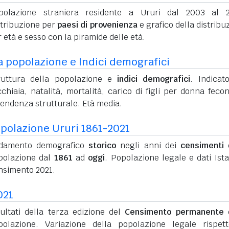
polazione straniera residente a Ururi dal 2003 al 2
stribuzione per
paesi di provenienza
e grafico della distribu
 età e sesso con la piramide delle età.
a popolazione e Indici demografici
ruttura della popolazione e
indici demografici
. Indicato
chiaia, natalità, mortalità, carico di figli per donna feco
pendenza strutturale. Età media.
polazione Ururi 1861-2021
damento demografico
storico
negli anni dei
censimenti
d
polazione dal
1861
ad
oggi
. Popolazione legale e dati Ista
nsimento 2021.
021
sultati della terza edizione del
Censimento permanente
d
polazione. Variazione della popolazione legale rispet