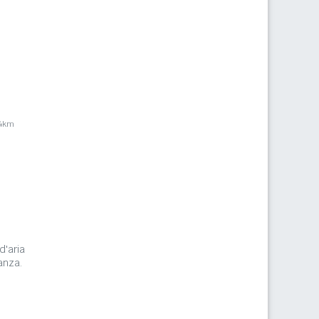
,4km
d'aria
anza.