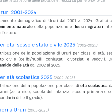
na per le statistiche delle province e
freccia su
per la prov. di CB
ruri 2001-2024
damento demografico di Ururi dal 2001 al 2024. Grafici c
vimento naturale
della popolazione e
flussi migratori
inte
 l'estero.
r età, sesso e stato civile 2025
(2002-2025)
tribuzione della popolazione di Ururi per classi di età, se
to civile (celibi/nubili, coniugati, divorziati e vedovi). D
ramide delle Età
dal 2002 al 2025.
er età scolastica 2025
(2002-2025)
tribuzione della popolazione per classi di
età scolastica
da
anni (asilo nido, scuola dell'infanzia, scuola primaria e s
ondaria di I e II grado).
ieri a Ururi
(2003-2025)