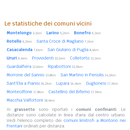
Le statistiche dei comuni vicini
Montelongo
Larino
Bonefro
3,1km
5,2km
6,1km
Rotello
Santa Croce di Magliano
6,2km
7,1km
Casacalenda
San Giuliano di Puglia
7,6km
8,4km
Ururi
Provvidenti
Colletorto
9,4km
10,1km
11,1km
Guardialfiera
Ripabottoni
12,6km
13,0km
Morrone del Sannio
San Martino in Pensilis
13,8km
14,3km
Sant'Elia a Pianisi
Lupara
Guglionesi
16,2km
16,4km
17,3km
Montecilfone
Castellino del Biferno
17,8km
17,9km
Macchia Valfortore
18,4km
In
grassetto
sono riportati i
comuni confinanti
. Le
distanze sono calcolate in linea d'aria dal centro urbano.
Vedi l'elenco completo dei
comuni limitrofi a Montorio nei
Frentani
ordinati per distanza.