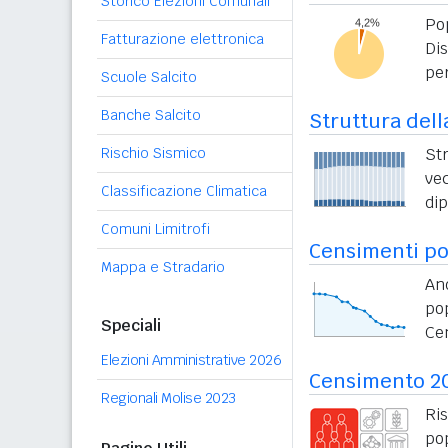
Storico Elezioni Comunali
Po
Fatturazione elettronica
Di
per
Scuole Salcito
Banche Salcito
Struttura dell
Rischio Sismico
St
vec
Classificazione Climatica
di
Comuni Limitrofi
Censimenti po
Mappa e Stradario
An
po
Speciali
Ce
Elezioni Amministrative 2026
Censimento 2
Regionali Molise 2023
Ri
po