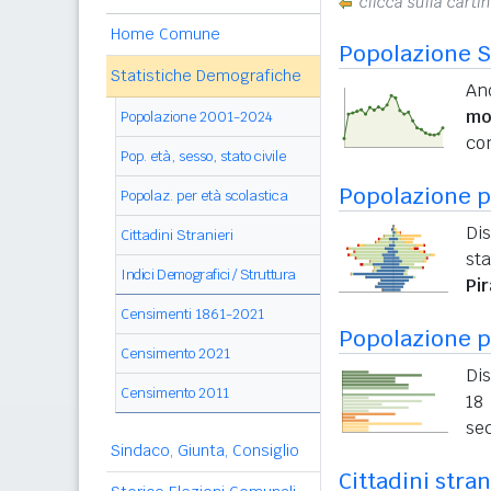
clicca sulla carti
Home Comune
Popolazione S
Statistiche Demografiche
An
mo
Popolazione 2001-2024
con
Pop. età, sesso, stato civile
Popolazione pe
Popolaz. per età scolastica
Dis
Cittadini Stranieri
sta
Indici Demografici / Struttura
Pi
Censimenti 1861-2021
Popolazione p
Censimento 2021
Dis
Censimento 2011
18 
sec
Sindaco, Giunta, Consiglio
Cittadini stran