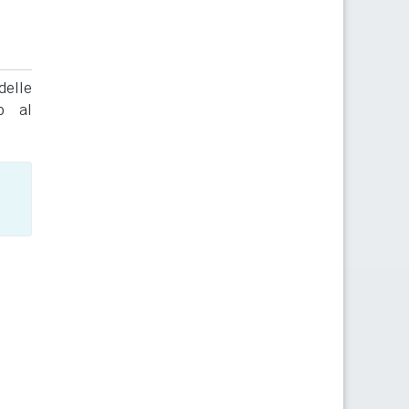
delle
to al