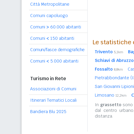
Città Metropolitane
Comuni capoluogo
Comuni
>
60.000 abitanti
Comuni
<
150 abitanti
Le statistiche
Comuni/fasce demografiche
Trivento
Ba
5,1km
Schiavi di Abruzzo
Comuni
<
5.000 abitanti
Fossalto
Cas
8,8km
Pietrabbondante (
Turismo in Rete
San Giovanni Lipion
Associazioni di Comuni
Limosano
C
12,2km
Itinerari Tematici Locali
In
grassetto
sono r
dal centro urbano
Bandiera Blu 2025
distanza.