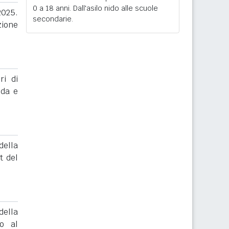
0 a 18 anni. Dall'asilo nido alle scuole
2025.
secondarie.
zione
ri di
nda e
ella
t del
ella
to al