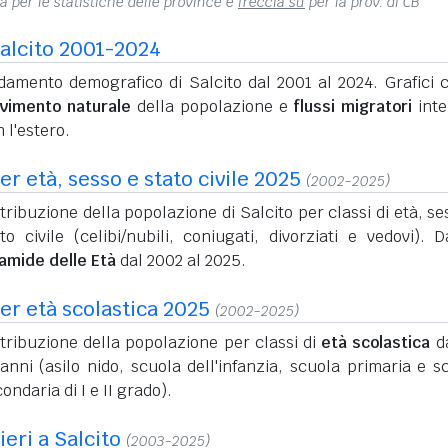
na per le statistiche delle province e
freccia su
per la prov. di CB
alcito 2001-2024
damento demografico di Salcito dal 2001 al 2024. Grafici c
vimento naturale
della popolazione e
flussi migratori
inte
 l'estero.
r età, sesso e stato civile 2025
(2002-2025)
tribuzione della popolazione di Salcito per classi di età, se
to civile (celibi/nubili, coniugati, divorziati e vedovi). D
ramide delle Età
dal 2002 al 2025.
er età scolastica 2025
(2002-2025)
tribuzione della popolazione per classi di
età scolastica
da
anni (asilo nido, scuola dell'infanzia, scuola primaria e s
ondaria di I e II grado).
ieri a Salcito
(2003-2025)