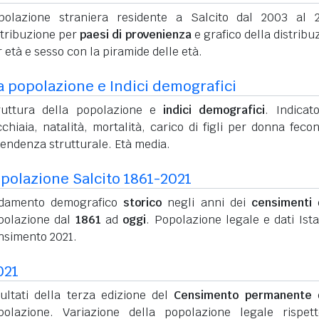
polazione straniera residente a Salcito dal 2003 al 
stribuzione per
paesi di provenienza
e grafico della distribu
 età e sesso con la piramide delle età.
a popolazione e Indici demografici
ruttura della popolazione e
indici demografici
. Indicato
chiaia, natalità, mortalità, carico di figli per donna feco
pendenza strutturale. Età media.
polazione Salcito 1861-2021
damento demografico
storico
negli anni dei
censimenti
d
polazione dal
1861
ad
oggi
. Popolazione legale e dati Ista
nsimento 2021.
021
sultati della terza edizione del
Censimento permanente
d
polazione. Variazione della popolazione legale rispet