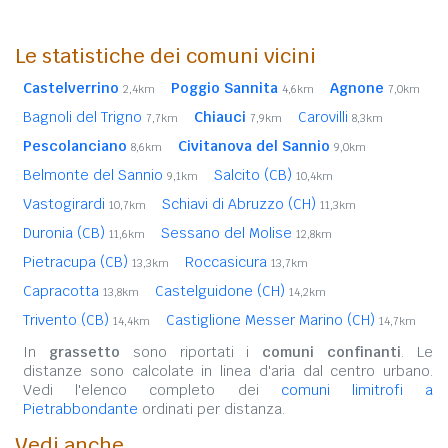
Le statistiche dei comuni vicini
Castelverrino
Poggio Sannita
Agnone
2,4km
4,6km
7,0km
Bagnoli del Trigno
Chiauci
Carovilli
7,7km
7,9km
8,3km
Pescolanciano
Civitanova del Sannio
8,6km
9,0km
Belmonte del Sannio
Salcito (CB)
9,1km
10,4km
Vastogirardi
Schiavi di Abruzzo (CH)
10,7km
11,3km
Duronia (CB)
Sessano del Molise
11,6km
12,8km
Pietracupa (CB)
Roccasicura
13,3km
13,7km
Capracotta
Castelguidone (CH)
13,8km
14,2km
Trivento (CB)
Castiglione Messer Marino (CH)
14,4km
14,7km
In
grassetto
sono riportati i
comuni confinanti
. Le
distanze sono calcolate in linea d'aria dal centro urbano.
Vedi l'elenco completo dei
comuni limitrofi a
Pietrabbondante
ordinati per distanza.
Vedi anche