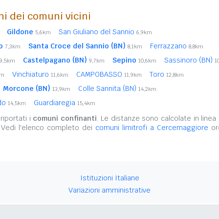
ni dei comuni vicini
Gildone
San Giuliano del Sannio
5,6km
6,9km
o
Santa Croce del Sannio (BN)
Ferrazzano
7,3km
8,1km
8,8km
Castelpagano (BN)
Sepino
Sassinoro (BN)
9,5km
9,7km
10,6km
1
Vinchiaturo
CAMPOBASSO
Toro
km
11,6km
11,9km
12,8km
Morcone (BN)
Colle Sannita (BN)
13,9km
14,2km
ldo
Guardiaregia
14,5km
15,4km
iportati i
comuni confinanti
. Le distanze sono calcolate in linea 
 Vedi l'elenco completo dei
comuni limitrofi a Cercemaggiore
ord
Istituzioni Italiane
Variazioni amministrative