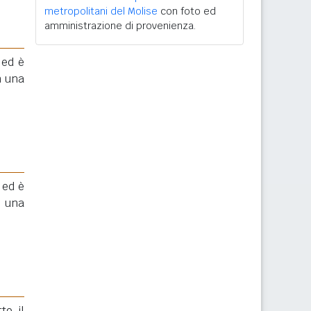
metropolitani del Molise
con foto ed
amministrazione di provenienza.
 ed è
 una
 ed è
 una
to il