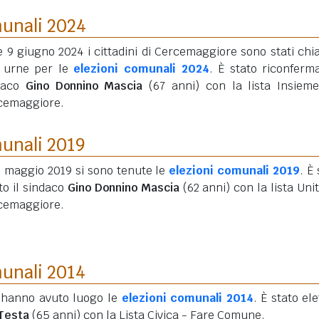
munali 2024
e 9 giugno 2024 i cittadini di Cercemaggiore sono stati chi
e urne per le
elezioni comunali 2024
. È stato riconferma
daco
Gino Donnino Mascia
(67 anni)
con la lista Insiem
cemaggiore.
munali 2019
6 maggio 2019 si sono tenute le
elezioni comunali 2019
. È
to il sindaco
Gino Donnino Mascia
(62 anni)
con la lista Unit
cemaggiore.
munali 2014
 hanno avuto luogo le
elezioni comunali 2014
. È stato ele
Testa
(65 anni)
con la Lista Civica - Fare Comune.