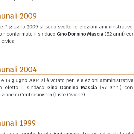
munali 2009
 e 7 giugno 2009 si sono svolte le elezioni amministrative
o riconfermato il sindaco
Gino Donnino Mascia
(52 anni)
con
a civica.
munali 2004
2 e 13 giugno 2004 si è votato per le elezioni amministrative
to eletto il sindaco
Gino Donnino Mascia
(47 anni)
con
izione di Centrosinistra (Liste Civiche).
munali 1999
 si sono tenute le elezioni amministrative ed è stato elet