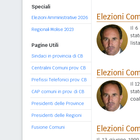
Speciali
Elezioni Co
Elezioni Amministrative 2026
Il 6
Regionali Molise 2023
stat
list
Pagine Utili
Sindaci in provincia di CB
Centralini Comuni prov. CB
Elezioni Co
Prefissi Telefonici prov. CB
Il 1
sta
CAP comuni in prov. di CB
coal
Presidenti delle Province
Presidenti delle Regioni
Elezioni Co
Fusione Comuni
Il 13 giugno 1999