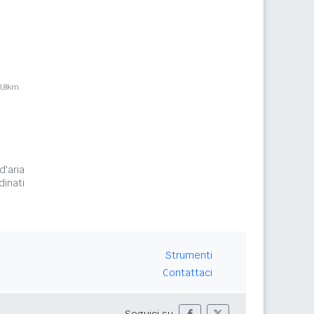
0,8km
d'aria
inati
Strumenti
Contattaci