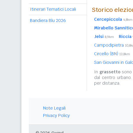
Storico elezio
Itinerari Tematici Locali
Cercepiccola
4,8km
Bandiera Blu 2026
Mirabello Sannitic
Jelsi
Riccia
8,9km
Campodipietra
10,8
Circello (BN)
13,8km
San Giovanni in Ga
In
grassetto
sono r
dal centro urbano.
per distanza.
Note Legali
Privacy Policy