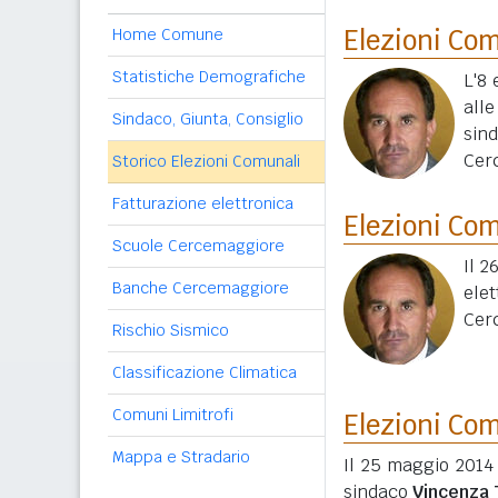
Elezioni Co
Home Comune
Statistiche Demografiche
L'8 
all
Sindaco, Giunta, Consiglio
sin
Cer
Storico Elezioni Comunali
Fatturazione elettronica
Elezioni Co
Scuole Cercemaggiore
Il 2
Banche Cercemaggiore
elet
Cer
Rischio Sismico
Classificazione Climatica
Comuni Limitrofi
Elezioni Co
Mappa e Stradario
Il 25 maggio 2014
sindaco
Vincenza 