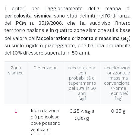
I criteri per l'aggiornamento della mappa di
pericolosità sismica
sono stati definiti nell'Ordinanza
del PCM n. 3519/2006, che ha suddiviso l'intero
territorio nazionale in quattro zone sismiche sulla base
a
del valore dell'
accelerazione orizzontale massima
(
)
g
su suolo rigido o pianeggiante, che ha una probabilità
del 10% di essere superata in 50 anni.
Zona
Descrizione
accelerazione
accelerazione
sismica
con
orizzontale
probabilità di
massima
superamento
convenzionale
del 10% in 50
(Norme
anni
Tecniche)
[
a
]
[
a
]
g
g
1
Indica la zona
0,25 <
a
≤
0,35 g
g
più pericolosa,
0,35 g
dove possono
verificarsi