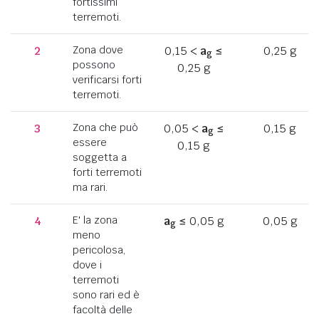
fortissimi
terremoti.
2
Zona dove
0,15 <
a
≤
0,25 g
g
possono
0,25 g
verificarsi forti
terremoti.
3
Zona che può
0,05 <
a
≤
0,15 g
g
essere
0,15 g
soggetta a
forti terremoti
ma rari.
4
E' la zona
a
≤ 0,05 g
0,05 g
g
meno
pericolosa,
dove i
terremoti
sono rari ed è
facoltà delle