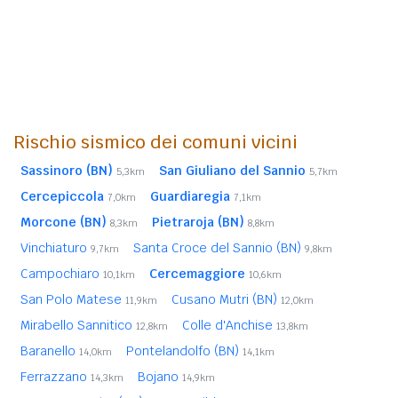
Rischio sismico dei comuni vicini
Sassinoro (BN)
San Giuliano del Sannio
5,3km
5,7km
Cercepiccola
Guardiaregia
7,0km
7,1km
Morcone (BN)
Pietraroja (BN)
8,3km
8,8km
Vinchiaturo
Santa Croce del Sannio (BN)
9,7km
9,8km
Campochiaro
Cercemaggiore
10,1km
10,6km
San Polo Matese
Cusano Mutri (BN)
11,9km
12,0km
Mirabello Sannitico
Colle d'Anchise
12,8km
13,8km
Baranello
Pontelandolfo (BN)
14,0km
14,1km
Ferrazzano
Bojano
14,3km
14,9km