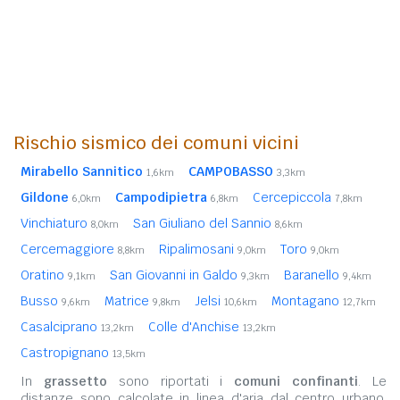
Rischio sismico dei comuni vicini
Mirabello Sannitico
CAMPOBASSO
1,6km
3,3km
Gildone
Campodipietra
Cercepiccola
6,0km
6,8km
7,8km
Vinchiaturo
San Giuliano del Sannio
8,0km
8,6km
Cercemaggiore
Ripalimosani
Toro
8,8km
9,0km
9,0km
Oratino
San Giovanni in Galdo
Baranello
9,1km
9,3km
9,4km
Busso
Matrice
Jelsi
Montagano
9,6km
9,8km
10,6km
12,7km
Casalciprano
Colle d'Anchise
13,2km
13,2km
Castropignano
13,5km
In
grassetto
sono riportati i
comuni confinanti
. Le
distanze sono calcolate in linea d'aria dal centro urbano.