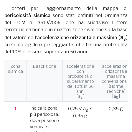
I criteri per l'aggiornamento della mappa di
pericolosità sismica
sono stati definiti nell'Ordinanza
del PCM n. 3519/2006, che ha suddiviso l'intero
territorio nazionale in quattro zone sismiche sulla base
a
del valore dell'
accelerazione orizzontale massima
(
)
g
su suolo rigido o pianeggiante, che ha una probabilità
del 10% di essere superata in 50 anni.
Zona
Descrizione
accelerazione
accelerazione
sismica
con
orizzontale
probabilità di
massima
superamento
convenzionale
del 10% in 50
(Norme
anni
Tecniche)
[
a
]
[
a
]
g
g
1
Indica la zona
0,25 <
a
≤
0,35 g
g
più pericolosa,
0,35 g
dove possono
verificarsi