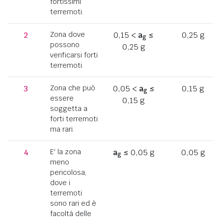
fortissimi
terremoti.
2
Zona dove
0,15 <
a
≤
0,25 g
g
possono
0,25 g
verificarsi forti
terremoti.
3
Zona che può
0,05 <
a
≤
0,15 g
g
essere
0,15 g
soggetta a
forti terremoti
ma rari.
4
E' la zona
a
≤ 0,05 g
0,05 g
g
meno
pericolosa,
dove i
terremoti
sono rari ed è
facoltà delle