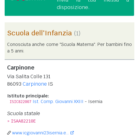
disposizione.
Scuola dell'Infanzia
(1)
Conosciuta anche come "Scuola Materna". Per bambini fino
a 5 anni.
Carpinone
Via Salita Colle 131
86093
Carpinone
IS
Istituto principale:
Ist. Comp. Giovanni XXIII
- Isernia
ISIC822007
Scuola statale
»
ISAA82210E
www.icgiovanni23isernia.e...