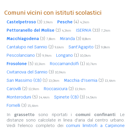
Comuni vicini con istituti scolastici
Castelpetroso
(3)
Pesche
(4)
3,9km
4,2km
Pettoranello del Molise
(2)
ISERNIA
(33)
4,3km
7,2km
Macchiagodena
(3)
Miranda
(3)
7,8km
8,8km
Cantalupo nel Sannio
(2)
Sant'Agapito
(2)
9,6km
9,8km
Pescolanciano
(3)
Longano
(1)
9,9km
10,0km
Frosolone
(5)
Roccamandolfi
(1)
10,3km
10,7km
Civitanova del Sannio
(3)
10,9km
San Massimo (CB)
(1)
Macchia d'Isernia
(2)
13,0km
13,4km
Carovilli
(2)
Roccasicura
(2)
13,9km
13,9km
Monteroduni
(5)
Spinete (CB)
(3)
14,4km
14,5km
Fornelli
(3)
15,4km
In
grassetto
sono riportati i
comuni confinanti
. Le
distanze sono calcolate in linea d'aria dal centro urbano.
Vedi l'elenco completo dei
comuni limitrofi a Carpinone