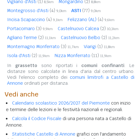
Vigliano d'Asti
(1)
Mongardino
(2)
8,5km
8,8km
Montegrosso d'Asti
(4)
ASTI
(77)
9,0km
9,0km
Incisa Scapaccino
(4)
Felizzano (AL)
(4)
9,1km
9,6km
Portacomaro
(3)
Castelnuovo Calcea
(2)
9,9km
10,3km
Agliano Terme
(2)
Castelnuovo Belbo
(2)
11,1km
11,2km
Montemagno Monferrato
(3)
Viarigi
(1)
11,7km
11,8km
Isola d'Asti
(2)
Nizza Monferrato
(11)
11,9km
11,9km
In
grassetto
sono riportati i
comuni confinanti
. Le
distanze sono calcolate in linea d'aria dal centro urbano.
Vedi l'elenco completo dei
comuni limitrofi a Castello di
Annone
ordinati per distanza.
Vedi anche
Calendario scolastico 2026/2027 del Piemonte
con inizio
e termine delle lezioni e le festività nazionali e regionali.
Calcola il Codice Fiscale
di una persona nata a Castello di
Annone.
Statistiche Castello di Annone
grafici con l'andamento