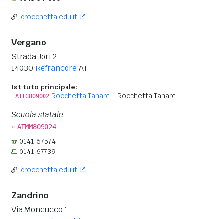
icrocchetta.edu.it
Vergano
Strada Jori 2
14030
Refrancore
AT
Istituto principale:
Rocchetta Tanaro
- Rocchetta Tanaro
ATIC809002
Scuola statale
»
ATMM809024
0141 67574
0141 67739
icrocchetta.edu.it
Zandrino
Via Moncucco 1