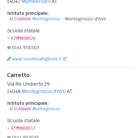
14047
Mombercelli
AT
Istituto principale:
Montegrosso
- Montegrosso d'Asti
ATIC808006
Scuola statale
»
ATMM808028
0141 956503
www.scuolevaltiglione.it
Carretto
Via Re Umberto 29
14048
Montegrosso d'Asti
AT
Istituto principale:
Montegrosso
ATIC808006
Scuola statale
»
ATMM808017
0141 953035