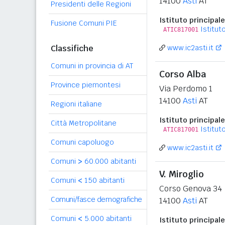
14100
Asti
AT
Presidenti delle Regioni
Istituto principale
Fusione Comuni PIE
Istitut
ATIC817001
Classifiche
www.ic2asti.it
Comuni in provincia di AT
Corso Alba
Province piemontesi
Via Perdomo 1
14100
Asti
AT
Regioni italiane
Istituto principale
Città Metropolitane
Istitut
ATIC817001
Comuni capoluogo
www.ic2asti.it
Comuni
>
60.000 abitanti
V. Miroglio
Comuni
<
150 abitanti
Corso Genova 34
Comuni/fasce demografiche
14100
Asti
AT
Comuni
<
5.000 abitanti
Istituto principale