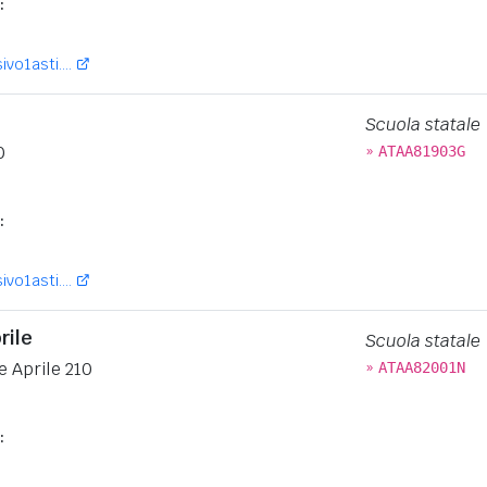
:
vo1asti....
Scuola statale
»
0
ATAA81903G
:
vo1asti....
rile
Scuola statale
»
e Aprile 210
ATAA82001N
: