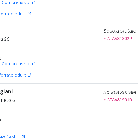
o Comprensivo n.1
rrato.edu.it
Scuola statale
»
na 26
ATAA81802P
:
o Comprensivo n.1
rrato.edu.it
giani
Scuola statale
»
eneto 6
ATAA81901D
:
vo1asti....