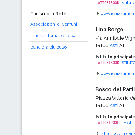
Istitut
ATIC81800R
Turismo in Rete
www.icnizzamonfe
Associazioni di Comuni
Lina Borgo
Itinerari Tematici Locali
Via Annibale Vig
14100
Asti
AT
Bandiera Blu 2026
Istituto principale
Istitut
ATIC81800R
www.icnizzamonfe
Bosco dei Parti
Piazza Vittorio V
14100
Asti
AT
Istituto principale
4 - At
ATIC81900L
istitutocomprensi