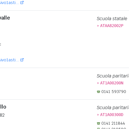
vo1asti....
valle
Scuola statale
»
ATAA82002P
:
vo1asti....
Scuola paritari
»
AT1A00200N
0141 593790
llo
Scuola paritari
»
182
AT1A00300D
0141 211844