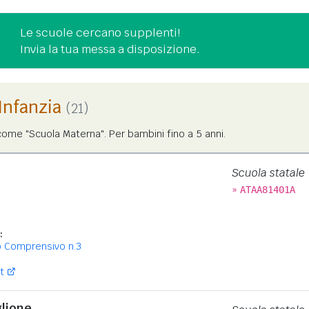
Le scuole cercano supplenti!
Invia la tua messa a disposizione.
'Infanzia
(21)
ome "Scuola Materna". Per bambini fino a 5 anni.
Scuola statale
»
ATAA81401A
:
o Comprensivo n.3
t
glione