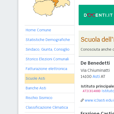
Home Comune
Scuola dell
Statistiche Demografiche
Sindaco, Giunta, Consiglio
Conosciuta anche c
Storico Elezioni Comunali
De Benedetti
Fatturazione elettronica
Via Chiuminatti
14100
Asti
AT
Scuole Asti
Istituto principale
Banche Asti
Istitut
ATIC81400D
Rischio Sismico
www.ic3asti.edu.i
Classificazione Climatica
Frazione Casti