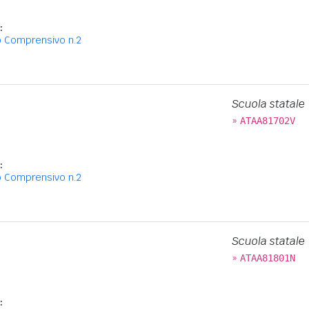
:
o Comprensivo n.2
Scuola statale
»
ATAA81702V
:
o Comprensivo n.2
Scuola statale
»
ATAA81801N
: