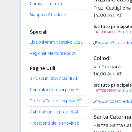
Comuni Limitrofi
Fraz. Castiglione
Mappa e Stradario
14100
Asti
AT
Istituto principale
Speciali
Istitut
ATIC81400D
Elezioni Amministrative 2026
www.ic3asti.edu.i
Regionali Piemonte 2024
Collodi
Via Graziano
Pagine Utili
14100
Asti
AT
Sindaci in provincia di AT
Istituto principale
Centralini Comuni prov. AT
Istitut
ATIC81400D
Prefissi Telefonici prov. AT
www.ic3asti.edu.i
CAP comuni in prov. di AT
Santa Caterina
Presidenti delle Province
Piazza Santa Cat