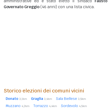
amministrative ed è stato eletto il sindaco
Fausto
Governato Greggio
(46 anni)
con una lista civica.
Storico elezioni dei comuni vicini
Donato
Graglia
Sala Biellese
3,1km
3,4km
3,5km
Muzzano
Torrazzo
Sordevolo
4,2km
4,4km
4,5km