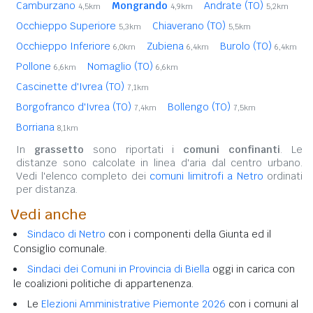
Camburzano
Mongrando
Andrate (TO)
4,5km
4,9km
5,2km
Occhieppo Superiore
Chiaverano (TO)
5,3km
5,5km
Occhieppo Inferiore
Zubiena
Burolo (TO)
6,0km
6,4km
6,4km
Pollone
Nomaglio (TO)
6,6km
6,6km
Cascinette d'Ivrea (TO)
7,1km
Borgofranco d'Ivrea (TO)
Bollengo (TO)
7,4km
7,5km
Borriana
8,1km
In
grassetto
sono riportati i
comuni confinanti
. Le
distanze sono calcolate in linea d'aria dal centro urbano.
Vedi l'elenco completo dei
comuni limitrofi a Netro
ordinati
per distanza.
Vedi anche
Sindaco di Netro
con i componenti della Giunta ed il
Consiglio comunale.
Sindaci dei Comuni in Provincia di Biella
oggi in carica con
le coalizioni politiche di appartenenza.
Le
Elezioni Amministrative Piemonte 2026
con i comuni al