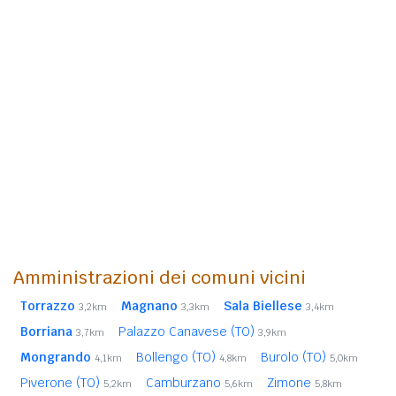
Amministrazioni dei comuni vicini
Torrazzo
Magnano
Sala Biellese
3,2km
3,3km
3,4km
Borriana
Palazzo Canavese (TO)
3,7km
3,9km
Mongrando
Bollengo (TO)
Burolo (TO)
4,1km
4,8km
5,0km
Piverone (TO)
Camburzano
Zimone
5,2km
5,6km
5,8km