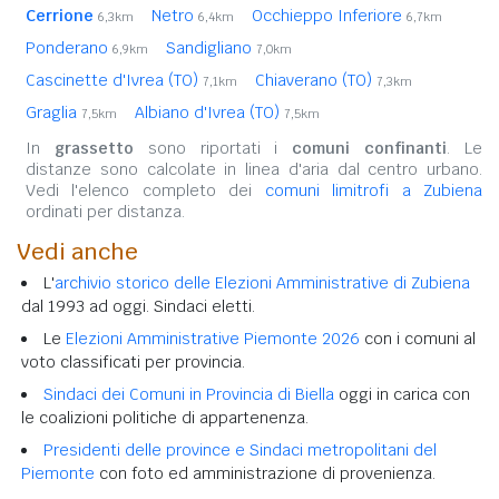
Cerrione
Netro
Occhieppo Inferiore
6,3km
6,4km
6,7km
Ponderano
Sandigliano
6,9km
7,0km
Cascinette d'Ivrea (TO)
Chiaverano (TO)
7,1km
7,3km
Graglia
Albiano d'Ivrea (TO)
7,5km
7,5km
In
grassetto
sono riportati i
comuni confinanti
. Le
distanze sono calcolate in linea d'aria dal centro urbano.
Vedi l'elenco completo dei
comuni limitrofi a Zubiena
ordinati per distanza.
Vedi anche
L'
archivio storico delle Elezioni Amministrative di Zubiena
dal 1993 ad oggi. Sindaci eletti.
Le
Elezioni Amministrative Piemonte 2026
con i comuni al
voto classificati per provincia.
Sindaci dei Comuni in Provincia di Biella
oggi in carica con
le coalizioni politiche di appartenenza.
Presidenti delle province e Sindaci metropolitani del
Piemonte
con foto ed amministrazione di provenienza.