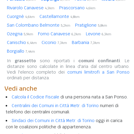
Rivarolo Canavese
Prascorsano
4,3km
4,6km
Cuorgnè
Castellamonte
4,6km
4,8km
San Colombano Belmonte
Pratiglione
5,2km
5,8km
Ozegna
Forno Canavese
Levone
5,9km
6,2km
6,3km
Canischio
Ciconio
Barbania
6,4km
7,3km
7,3km
Borgiallo
7,4km
In
grassetto
sono riportati i
comuni confinanti
. Le
distanze sono calcolate in linea d'aria dal centro urbano.
Vedi l'elenco completo dei
comuni limitrofi a San Ponso
ordinati per distanza.
Vedi anche
Calcola il Codice Fiscale
di una persona nata a San Ponso.
Centralini dei Comuni in Città Metr. di Torino
numeri di
telefono dei centralini comunali.
Sindaci dei Comuni in Città Metr. di Torino
oggi in carica
con le coalizioni politiche di appartenenza.