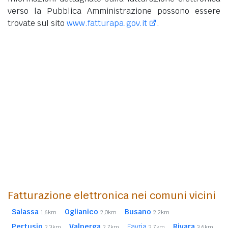
verso la Pubblica Amministrazione possono essere
trovate sul sito
www.fatturapa.gov.it
.
Fatturazione elettronica nei comuni vicini
Salassa
Oglianico
Busano
1,6km
2,0km
2,2km
Pertusio
Valperga
Favria
Rivara
2,3km
2,7km
2,7km
3,6km