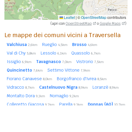
Leaflet
|
©
OpenStreetMap
contributors
(apri con
OpenStreetMap
o
Google Maps
)
Le mappe dei comuni vicini a Traversella
Valchiusa
Rueglio
Brosso
2,6km
4,5km
4,6km
Val di Chy
Lessolo
Quassolo
5,8km
6,1km
6,7km
Issiglio
Tavagnasco
Vistrorio
6,9km
7,0km
7,5km
Quincinetto
Settimo Vittone
7,6km
7,9km
Fiorano Canavese
Borgofranco d'Ivrea
8,0km
8,5km
Vidracco
Castelnuovo Nigra
Loranzè
8,7km
8,9km
8,9km
Montalto Dora
Nomaglio
9,1km
9,2km
Colleretto Giacosa
Parella
Donnas (AO)
9,2km
9,3km
10,7km
Pontboset (AO)
Frassinetto
Ingria
12,0km
13,7km
14,6km
Valprato Soana
Ronco Canavese
15,7km
15,7km
In
grassetto
sono riportati i
comuni confinanti
. Le