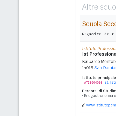
Altre scuo
Scuola Sec
Ragazzi da 13 a 18 a
Istituto Professi
Ist Profession
Baluardo Montebe
14015
San Damian
Istituto principale
Ist. Is
ATIS004003
Percorsi di Studio
Enogastronomia e 
www.istitutopenn