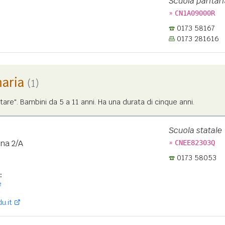
Scuola paritari
»
CN1A09000R
0173 58167
0173 281616
maria
(1)
tare". Bambini da 5 a 11 anni. Ha una durata di cinque anni.
Scuola statale
»
ana 2/A
CNEE82303Q
0173 58053
:
e
u.it