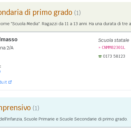
ondaria di primo grado
(1)
me "Scuola Media". Ragazzi da 11 a 13 anni. Ha una durata di tre a
almasso
Scuola statale
»
ana 2/A
CNMM82301L
0173 58123
:
e
u.it
omprensivo
(1)
ll'infanzia, Scuole Primarie e Scuole Secondarie di primo grado.