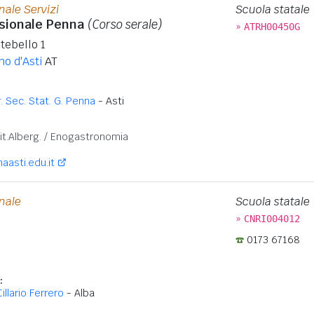
nale Servizi
Scuola statale
ssionale Penna
(Corso serale)
»
ATRH00450G
tebello 1
o d'Asti
AT
tr. Sec. Stat. G. Penna
- Asti
:
it.Alberg. / Enogastronomia
aasti.edu.it
onale
Scuola statale
»
CNRI004012
0173 67168
:
illario Ferrero
- Alba