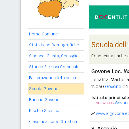
Home Comune
Scuola dell
Statistiche Demografiche
Sindaco, Giunta, Consiglio
Conosciuta anche c
Storico Elezioni Comunali
Govone Loc. M
Fatturazione elettronica
Localita' Martori
12040
Govone
CN
Scuole Govone
Istituto principale
Banche Govone
Govon
CNIC82300G
Rischio Sismico
www.icgovone.ed
Classificazione Climatica
S. Antonio