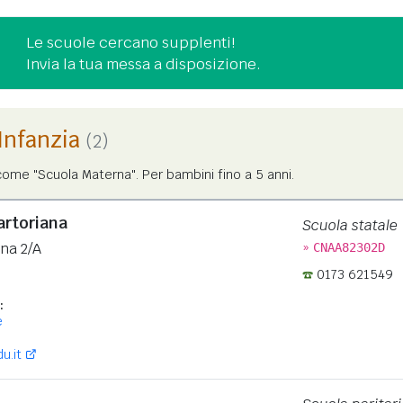
Le scuole cercano supplenti!
Invia la tua messa a disposizione.
'Infanzia
(2)
ome "Scuola Materna". Per bambini fino a 5 anni.
artoriana
Scuola statale
»
ana 2/A
CNAA82302D
0173 621549
:
e
u.it