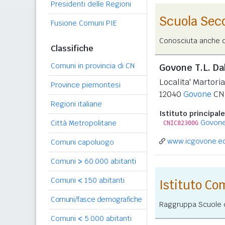
Presidenti delle Regioni
Scuola Sec
Fusione Comuni PIE
Conosciuta anche co
Classifiche
Comuni in provincia di CN
Govone T.L. D
Localita' Martori
Province piemontesi
12040
Govone
CN
Regioni italiane
Istituto principale
Govon
Città Metropolitane
CNIC82300G
www.icgovone.ed
Comuni capoluogo
Comuni
>
60.000 abitanti
Comuni
<
150 abitanti
Istituto C
Comuni/fasce demografiche
Raggruppa Scuole de
Comuni
<
5.000 abitanti