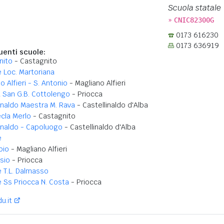
Scuola statale
»
CNIC82300G
0173 616230
0173 636919
enti scuole:
nito
- Castagnito
 Loc. Martoriana
o Alfieri - S. Antonio
- Magliano Alfieri
 San G.B. Cottolengo
- Priocca
inaldo Maestra M. Rava
- Castellinaldo d'Alba
cla Merlo
- Castagnito
inaldo - Capoluogo
- Castellinaldo d'Alba
e
bio
- Magliano Alfieri
esio
- Priocca
 T.L. Dalmasso
 Ss Priocca N. Costa
- Priocca
u.it