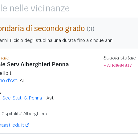
le nelle vicinanze
ondaria di secondo grado
(3)
nni. Il ciclo degli studi ha una durata fino a cinque anni.
onale
Scuola statale
ale Serv Alberghieri Penna
»
ATRH004017
llo 1
o d'Asti
AT
:
tr. Sec. Stat. G. Penna
- Asti
:
Ospitalita' Alberghiera
aasti.edu.it