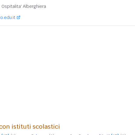
:
Ospitalita' Alberghiera
o.edu.it
on istituti scolastici