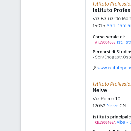
Istituto Professio
Istituto Profe
Via Baluardo Mon
14015
San Damian
Corso serale di:
Ist. Is
ATIS004003
Percorsi di Studio
Serv.Enogastr.Osp
www.istitutopenn
Istituto Professi
Neive
Via Rocca 10
12052
Neive
CN
Istituto principale
Alba - C
CNIS00400A