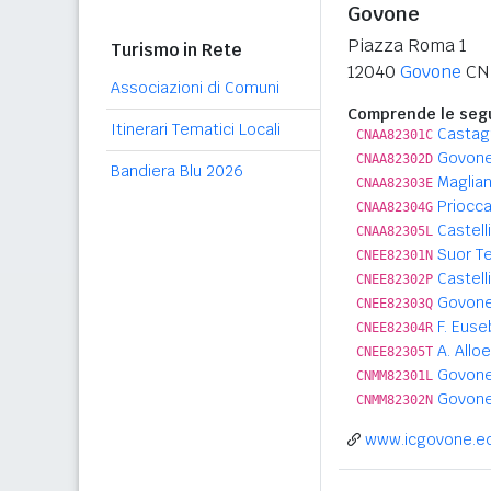
Govone
Piazza Roma 1
Turismo in Rete
12040
Govone
CN
Associazioni di Comuni
Comprende le segu
Itinerari Tematici Locali
Castag
CNAA82301C
Govone
CNAA82302D
Bandiera Blu 2026
Maglian
CNAA82303E
Priocca
CNAA82304G
Castell
CNAA82305L
Suor Te
CNEE82301N
Castell
CNEE82302P
Govon
CNEE82303Q
F. Euse
CNEE82304R
A. Allo
CNEE82305T
Govone
CNMM82301L
Govone
CNMM82302N
www.icgovone.ed