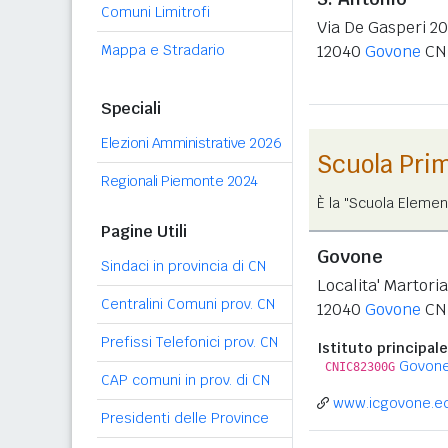
Comuni Limitrofi
Via De Gasperi 20
Mappa e Stradario
12040
Govone
CN
Speciali
Elezioni Amministrative 2026
Scuola Pri
Regionali Piemonte 2024
È la "Scuola Elemen
Pagine Utili
Govone
Sindaci in provincia di CN
Localita' Martori
Centralini Comuni prov. CN
12040
Govone
CN
Prefissi Telefonici prov. CN
Istituto principale
Govon
CNIC82300G
CAP comuni in prov. di CN
www.icgovone.ed
Presidenti delle Province