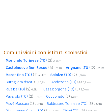
Comuni vicini con istituti scolastici
Moriondo Torinese (TO)
(2)
3,4km
Castelnuovo Don Bosco
(6)
Arignano (TO)
(2)
3,9km
4,2km
Marentino (TO)
(2)
Sciolze (TO)
(2)
4,6km
5,0km
Buttigliera d'Asti
(3)
Andezeno (TO)
(4)
5,4km
5,9km
Rivalba (TO)
(2)
Casalborgone (TO)
(3)
6,6km
7,0km
Pavarolo (TO)
(2)
Cocconato
(3)
7,7km
8,7km
Piovà Massaia
(1)
Baldissero Torinese (TO)
(3)
9,3km
9,5km
Riva presso Chieri (TO)
(3)
Chieri (TO)
(37)
10,4km
10,6km