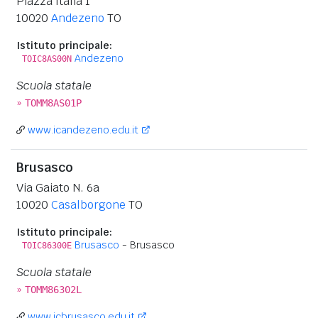
Piazza Italia 1
10020
Andezeno
TO
Istituto principale:
Andezeno
TOIC8AS00N
Scuola statale
»
TOMM8AS01P
www.icandezeno.edu.it
Brusasco
Via Gaiato N. 6a
10020
Casalborgone
TO
Istituto principale:
Brusasco
- Brusasco
TOIC86300E
Scuola statale
»
TOMM86302L
www.icbrusasco.edu.it