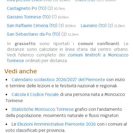
Castagneto Po (TO)
(2)
10,7km
Gassino Torinese (TO)
(7)
10,9km
San Raffaele Cimena (TO)
(3)
Lauriano (TO)
(2)
10,9km
11,0km
San Sebastiano da Po (TO)
(2)
11,2km
In
grassetto
sono riportati i
comuni confinanti
. Le
distanze sono calcolate in linea d'aria dal centro urbano.
Vedi l'elenco completo dei
comuni limitrofi a Moncucco
Torinese
ordinati per distanza.
Vedi anche
Calendario scolastico 2026/2027 del Piemonte
con inizio
e termine delle lezioni e le festività nazionali e regionali.
Calcola il Codice Fiscale
di una persona nata a Moncucco
Torinese.
Statistiche Moncucco Torinese
grafici con l'andamento
della popolazione, movimento naturale e flussi migratori.
Le
Elezioni Amministrative Piemonte 2026
con i comuni al
voto classificati per provincia.