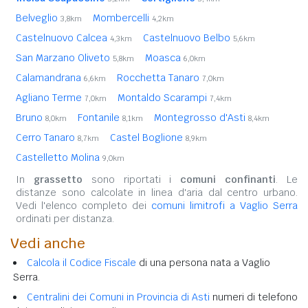
Belveglio
Mombercelli
3,8km
4,2km
Castelnuovo Calcea
Castelnuovo Belbo
4,3km
5,6km
San Marzano Oliveto
Moasca
5,8km
6,0km
Calamandrana
Rocchetta Tanaro
6,6km
7,0km
Agliano Terme
Montaldo Scarampi
7,0km
7,4km
Bruno
Fontanile
Montegrosso d'Asti
8,0km
8,1km
8,4km
Cerro Tanaro
Castel Boglione
8,7km
8,9km
Castelletto Molina
9,0km
In
grassetto
sono riportati i
comuni confinanti
. Le
distanze sono calcolate in linea d'aria dal centro urbano.
Vedi l'elenco completo dei
comuni limitrofi a Vaglio Serra
ordinati per distanza.
Vedi anche
Calcola il Codice Fiscale
di una persona nata a Vaglio
Serra.
Centralini dei Comuni in Provincia di Asti
numeri di telefono