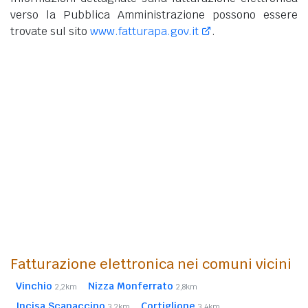
verso la Pubblica Amministrazione possono essere
trovate sul sito
www.fatturapa.gov.it
.
Fatturazione elettronica nei comuni vicini
Vinchio
Nizza Monferrato
2,2km
2,8km
Incisa Scapaccino
Cortiglione
3,2km
3,4km