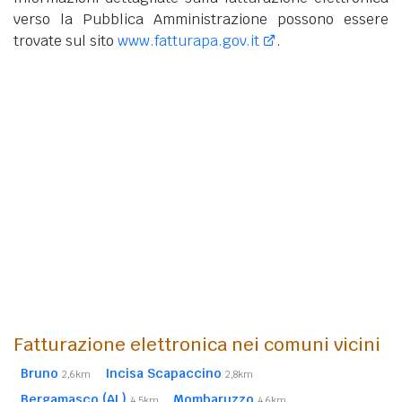
verso la Pubblica Amministrazione possono essere
trovate sul sito
www.fatturapa.gov.it
.
Fatturazione elettronica nei comuni vicini
Bruno
Incisa Scapaccino
2,6km
2,8km
Bergamasco (AL)
Mombaruzzo
4,5km
4,6km