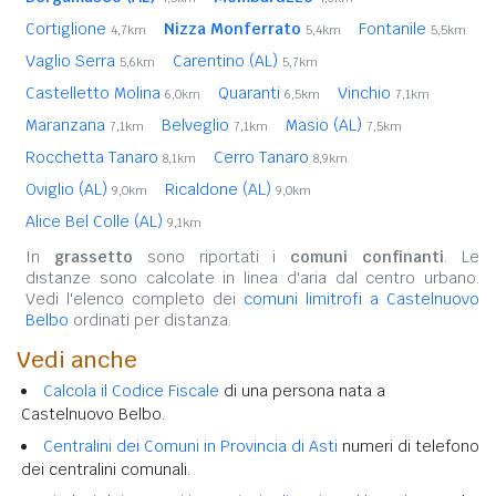
Cortiglione
Nizza Monferrato
Fontanile
4,7km
5,4km
5,5km
Vaglio Serra
Carentino (AL)
5,6km
5,7km
Castelletto Molina
Quaranti
Vinchio
6,0km
6,5km
7,1km
Maranzana
Belveglio
Masio (AL)
7,1km
7,1km
7,5km
Rocchetta Tanaro
Cerro Tanaro
8,1km
8,9km
Oviglio (AL)
Ricaldone (AL)
9,0km
9,0km
Alice Bel Colle (AL)
9,1km
In
grassetto
sono riportati i
comuni confinanti
. Le
distanze sono calcolate in linea d'aria dal centro urbano.
Vedi l'elenco completo dei
comuni limitrofi a Castelnuovo
Belbo
ordinati per distanza.
Vedi anche
Calcola il Codice Fiscale
di una persona nata a
Castelnuovo Belbo.
Centralini dei Comuni in Provincia di Asti
numeri di telefono
dei centralini comunali.